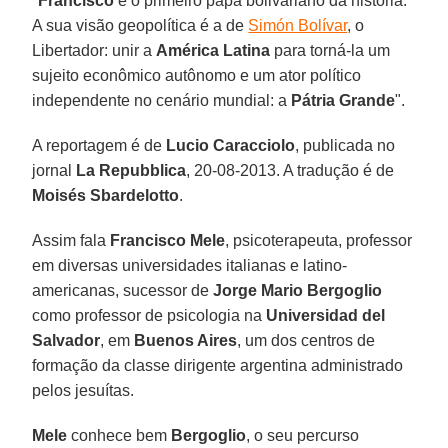
"
Francisco
é o primeiro papa bolivariano da história.
A sua visão geopolítica é a de
Simón Bolívar
, o
Libertador: unir a
América Latina
para torná-la um
sujeito econômico autônomo e um ator político
independente no cenário mundial: a
Pátria Grande
".
A reportagem é de
Lucio Caracciolo
, publicada no
jornal
La Repubblica
, 20-08-2013. A tradução é de
Moisés Sbardelotto
.
Assim fala
Francisco Mele
, psicoterapeuta, professor
em diversas universidades italianas e latino-
americanas, sucessor de
Jorge Mario Bergoglio
como professor de psicologia na
Universidad del
Salvador
, em
Buenos Aires
, um dos centros de
formação da classe dirigente argentina administrado
pelos jesuítas.
Mele
conhece bem
Bergoglio
, o seu percurso