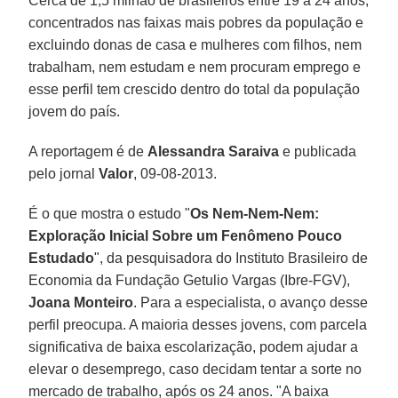
Cerca de 1,5 milhão de brasileiros entre 19 a 24 anos,
concentrados nas faixas mais pobres da população e
excluindo donas de casa e mulheres com filhos, nem
trabalham, nem estudam e nem procuram emprego e
esse perfil tem crescido dentro do total da população
jovem do país.
A reportagem é de
Alessandra Saraiva
e publicada
pelo jornal
Valor
, 09-08-2013.
É o que mostra o estudo "
Os Nem-Nem-Nem:
Exploração Inicial Sobre um Fenômeno Pouco
Estudado
", da pesquisadora do Instituto Brasileiro de
Economia da Fundação Getulio Vargas (Ibre-FGV),
Joana Monteiro
. Para a especialista, o avanço desse
perfil preocupa. A maioria desses jovens, com parcela
significativa de baixa escolarização, podem ajudar a
elevar o desemprego, caso decidam tentar a sorte no
mercado de trabalho, após os 24 anos. "A baixa