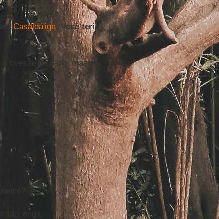
asse
Casaldáliga
. Você teria
 o tivesse visitado, mas sei
aneiro?
m tão longa.