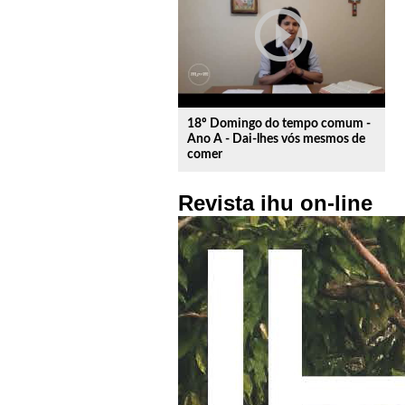
play_circle_outline
18º Domingo do tempo comum -
Ano A - Dai-lhes vós mesmos de
comer
Revista ihu on-line