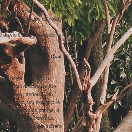
ezes, as forças de
idar com este tipo de novas
sendo normalmente
e de violência, mas estão
pelo Rio de Janeiro? Qual
reja
, especialmente na
u, já havia destacado. Ele
e em seu interior. E, ao
agem e com seu exemplo, é
lugar, entram os pobres, a
ta, mais misericordiosa,
mente, daqueles que sofrem,