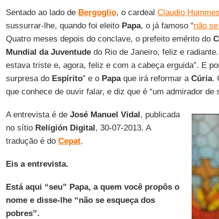
Sentado ao lado de
Bergoglio
, o cardeal
Claudio Humme
sussurrar-lhe, quando foi eleito
Papa
, o já famoso “
não se
Quatro meses depois do conclave, o prefeito emérito do
C
Mundial da Juventude
do Rio de Janeiro, feliz e radiante
estava triste e, agora, feliz e com a cabeça erguida”. E 
surpresa do
Espírito
” e o
Papa
que irá reformar a
Cúria
.
que conhece de ouvir falar, e diz que é “um admirador de 
A entrevista é de
José Manuel Vidal
, publicada
no sítio
Religión Digital
, 30-07-2013. A
tradução é do
Cepat
.
Eis a entrevista.
Está aqui “seu” Papa, a quem você propôs o
nome e disse-lhe “não se esqueça dos
pobres”.