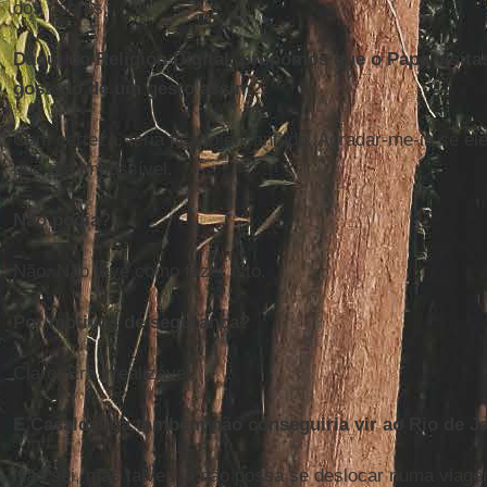
dos pobres.
Daqui do Religión Digital, propomos que o Papa visit
gostado de um gesto assim?
Com certeza, teria ficado encantado. Agradar-me-ia se ele
que era impossível.
Não podia?
Não. Não teve como fazer isto.
Por motivos de segurança?
Claro. Era irrealizável.
E Casaldáliga também não conseguiria vir ao Rio de J
Não sei, mas talvez já não possa se deslocar numa viage