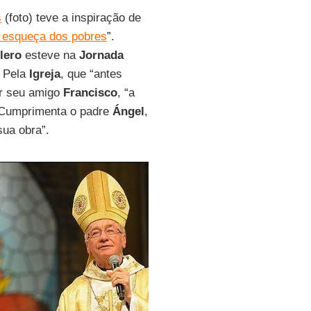
s
(foto)
teve a inspiração de
 esqueça dos pobres
”.
lero
esteve na
Jornada
. Pela
Igreja
, que “antes
por seu amigo
Francisco
, “a
 Cumprimenta o padre
Ángel
,
sua obra”.