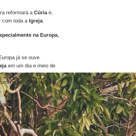
ora reformará a
Cúria
e,
r com toda a
Igreja
.
 especialmente na Europa,
Europa já se ouve
eja
em um dia e meio de
 fazer isso em nossos
 uma apreciação mundial
rasil?
lo carinho do povo.