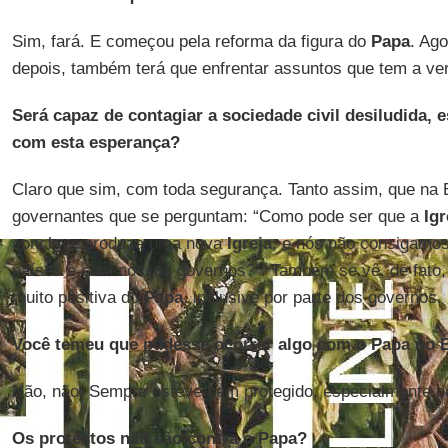
Sim, fará. E começou pela reforma da figura do
Papa
. Ag
depois, também terá que enfrentar assuntos que tem a ve
Será capaz de contagiar a sociedade civil desiludida,
com esta esperança?
Claro que sim, com toda segurança. Tanto assim, que na 
governantes que se perguntam: “Como pode ser que a
Igr
conclave produza uma nova
Igreja
, e nós não consigamos
países e com nossos governos?”. Também se vê, de fato,
muito positiva do
Papa
, inclusive por parte dos governos.
Você temeu que pudesse ocorrer algo com o Papa no B
Não, não. Sempre esteve bem protegido, especialmente pe
Os protestos não são contra o Papa?