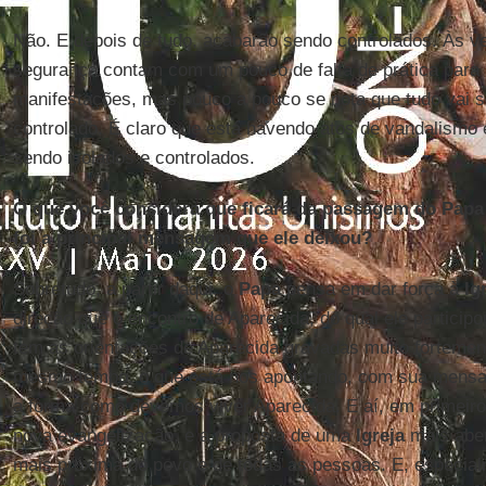
Não. E depois de tudo, acabarão sendo controlados. Às v
segurança contam com um pouco de falta de prática para l
manifestações, mas pouco a pouco se nota que tudo vai 
controlado. É claro que está havendo atos de vandalismo 
sendo isolados e controlados.
O que você considera que ficará da passagem do Papa 
foi a principal mensagem que ele deixou?
Sobretudo, a partir daqui, o
Papa
pensa em dar força à
Ig
direção que o encontro de Aparecida, do qual ele participo
tem as orientações de Aparecida gravadas muito fortement
mesmo tempo, o que está nos apontando, com sua mens
a forma como devemos viver Aparecida. E aí, em primeiro 
nova evangelização, e a proposta de uma
Igreja
mais aber
mais próxima do povo e de todas as pessoas. E, especial