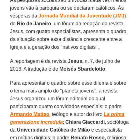
As pesquisas sociais são unívocas: cada vez menos
jovens vão à paróquia ou se declaram católicos. Às
vésperas da
Jornada Mundial da Juventude (JMJ)
do
Rio de Janeiro
, um fórum da redação da revista
Jesus, com quatro especialistas, apresenta o quadro
da situação sobre essa distância crescente entre a
Igreja e a geração dos "nativos digitais".
A reportagem é da revista
Jesus,
n. 7, de julho de
2013. A tradução é de
Moisés Sbardelotto
.
Para apresentar o quadro sobre esse dilema e sobre
o tema mais amplo do "planeta jovens", a revista
Jesus organizou um fórum editorial do qual
participaram quatro convidados especiais: o padre
Armando Matteo
, teólogo e autor do livro
La prima
generazione incredula
;
Chiara Giaccardi
, socióloga
da
Universidade Católica de Milão
e especialista
em mídias digitais; o padre
Renato Rosso
, religioso