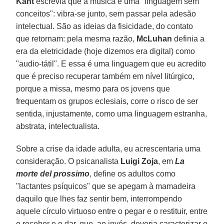
Kant
escrevia que a música é uma "linguagem sem
conceitos": vibra-se junto, sem passar pela adesão
intelectual. São as ideias da fisicidade, do contato
que retornam: pela mesma razão,
McLuhan
definia a
era da eletricidade (hoje dizemos era digital) como
"audio-tátil". E essa é uma linguagem que eu acredito
que é preciso recuperar também em nível litúrgico,
porque a missa, mesmo para os jovens que
frequentam os grupos eclesiais, corre o risco de ser
sentida, injustamente, como uma linguagem estranha,
abstrata, intelectualista.
Sobre a crise da idade adulta, eu acrescentaria uma
consideração. O psicanalista
Luigi Zoja
, em
La
morte del prossimo
, define os adultos como
"lactantes psíquicos" que se apegam à mamadeira
daquilo que lhes faz sentir bem, interrompendo
aquele círculo virtuoso entre o pegar e o restituir, entre
o receber e o dar, que, ao invés, deveria caracterizar o