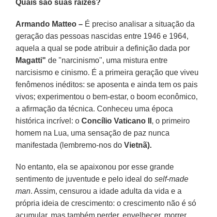
Quais são suas raízes?
Armando Matteo –
É preciso analisar a situação da
geração das pessoas nascidas entre 1946 e 1964,
aquela a qual se pode atribuir a definição dada por
Magatti"
de "narcinismo", uma mistura entre
narcisismo e cinismo. É a primeira geração que viveu
fenômenos inéditos: se aposenta e ainda tem os pais
vivos; experimentou o bem-estar, o boom econômico,
a afirmação da técnica. Conheceu uma época
histórica incrível: o
Concílio Vaticano II
, o primeiro
homem na Lua, uma sensação de paz nunca
manifestada (lembremo-nos do
Vietnã).
No entanto, ela se apaixonou por esse grande
sentimento de juventude e pelo ideal do
self-made
man
. Assim, censurou a idade adulta da vida e a
própria ideia de crescimento: o crescimento não é só
acumular, mas também perder, envelhecer, morrer.