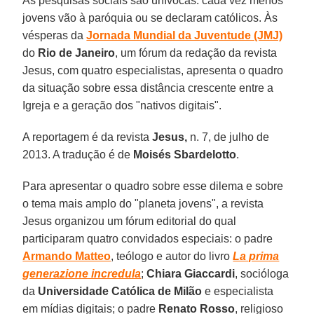
As pesquisas sociais são unívocas: cada vez menos
jovens vão à paróquia ou se declaram católicos. Às
vésperas da
Jornada Mundial da Juventude (JMJ)
do
Rio de Janeiro
, um fórum da redação da revista
Jesus, com quatro especialistas, apresenta o quadro
da situação sobre essa distância crescente entre a
Igreja e a geração dos "nativos digitais".
A reportagem é da revista
Jesus,
n. 7, de julho de
2013. A tradução é de
Moisés Sbardelotto
.
Para apresentar o quadro sobre esse dilema e sobre
o tema mais amplo do "planeta jovens", a revista
Jesus organizou um fórum editorial do qual
participaram quatro convidados especiais: o padre
Armando Matteo
, teólogo e autor do livro
La prima
generazione incredula
;
Chiara Giaccardi
, socióloga
da
Universidade Católica de Milão
e especialista
em mídias digitais; o padre
Renato Rosso
, religioso