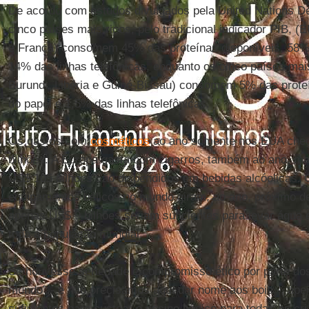
De acordo com estudos divulgados pela United Nations 
cinco países mais ricos, pelo tradicional indicador PIB, 
e França) consomem 45% das proteínas disponíveis, 58% 
14% das linhas telefônicas, enquanto os cinco países ma
Burundi, Libéria e Guiné-Bissau) consomem 5% das prote
do papel e 1,5% das linhas telefônicas.
Os gastos com
cosméticos
ao ano somente nos EUA cheg
bilhões. A Europa gasta com cigarros, também ao ano, ma
US$ 105 bilhões são dispendidos em bebidas alcóolicas.
equipamentos bélicos no mundo giram, ao ano, próximo d
apenas US$ 9 bilhões seriam suficientes para levar água
toda a população mundial.
Se houvesse seriedade e compromisso ético por parte dos
mundo” - e não precisamos aqui dar nome aos bois -, ape
suficientes para custear o ensino básico para todas as c