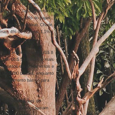
Development Programme os
(EUA, China, Japão, Alemanha
da energia, 84% do papel,
is pobres (Zimbábue, Chade,
ínas, 4% de energia, 1,1%
am à importância de US$ 8
is de US$ 50 bilhões e mais
 Os gastos em armamentos e
e US$ 780 bilhões, enquanto
 e saneamento básico para
 “administradores do
nas US$ 6 bilhões seriam
rianças do mundo.