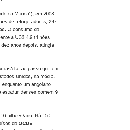
tado do Mundo”), em 2008
ões de refrigeradores, 297
ares. O consumo da
ente a US$ 4,9 trilhões
 dez anos depois, atingia
ramas/dia, ao passo que em
tados Unidos, na média,
), enquanto um angolano
de estadunidenses comem 9
 16 bilhões/ano. Há 150
países da
OCDE