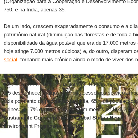
(Organização para a Cooperação e Desenvolvimento Econ
750, e na Índia, apenas 35.
De um lado, crescem exageradamente o consumo e a dila
patrimônio natural (diminuição das florestas e de toda a b
disponibilidade da água potável que era de 17.000 metros
hoje atinge 7.000 metros cúbicos) e, do outro, disparam o
social
, tornando mais crônico ainda o modo de viver dos 
Pelo lado dessa camada populacional, mais de 50% não di
higiênica, 1/3 não tem água potável, 1/4 não mora num lo
1/5 desconhece qualquer tipo de acesso aos serviços médi
dois por cento da população da Índia, 65% da população 
chinesa e 17% da brasileira ganham menos de U$$ 2/dia,
Sustainable Consumption: A Global Status Report
, pro
Environment Programme (2002).