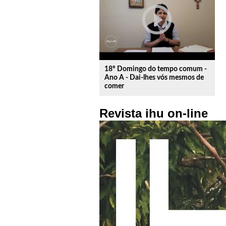
play_circle_outline
18º Domingo do tempo comum -
Ano A - Dai-lhes vós mesmos de
comer
Revista ihu on-line