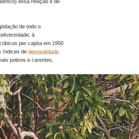
ômico) essa relação é de
pidação de todo o
iodiversidade; à
 cúbicos per capita em 1950
s índices de
desigualdade
mais pobres e carentes.
spõem de infraestrutura
cal em condições decentes,
cos e sanitários. Oitenta e
da Indonésia, 55% da
 segundo dados do estudo
duzido pela United Nations