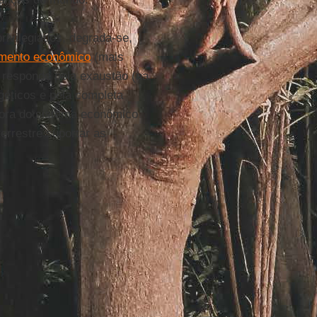
ivilegiados, degrada-se,
imento econômico
(mais
responde pela exaustão (na
géticos e pela completa
hora do sistema econômico
errestre suportar as