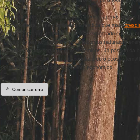
Enquanto cresce o consumo para atender apenas alguns pr
sobremaneira, o meio ambiente à medida que mais
cresc
produção para o atendimento a esse exagerado consumo) 
origem do termo: “cansaço”) dos recursos naturais e ener
depredação dos serviços ecossistêmicos. Já passou da 
“entender” que é limitada à capacidade de o ecossistema t
pressões advindas do crescimento econômico.
⚠️
Comunicar erro