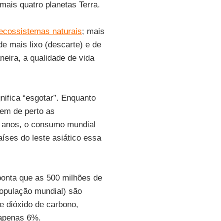
ais quatro planetas Terra.
ecossistemas naturais
; mais
de mais lixo (descarte) e de
ira, a qualidade de vida
nifica “esgotar”. Enquanto
em de perto as
0 anos, o consumo mundial
ses do leste asiático essa
aponta que as 500 milhões de
opulação mundial) são
e dióxido de carbono,
 apenas 6%.