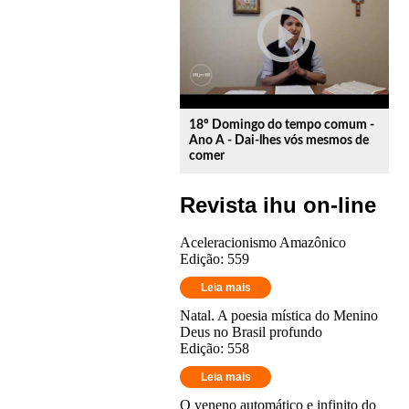
play_circle_outline
18º Domingo do tempo comum -
Ano A - Dai-lhes vós mesmos de
comer
Revista ihu on-line
Aceleracionismo Amazônico
Edição: 559
Leia mais
Natal. A poesia mística do Menino
Deus no Brasil profundo
Edição: 558
Leia mais
O veneno automático e infinito do