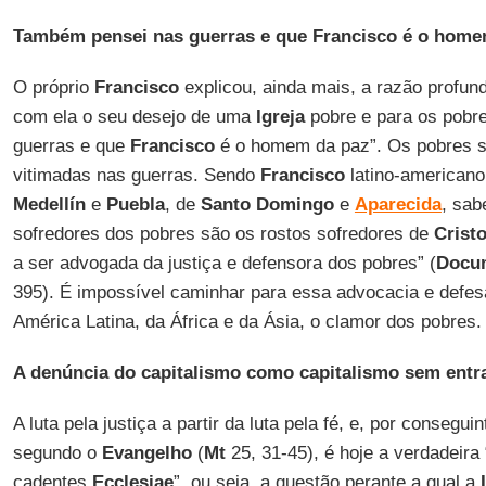
Também pensei nas guerras e que Francisco é o home
O próprio
Francisco
explicou, ainda mais, a razão profun
com ela o seu desejo de uma
Igreja
pobre e para os pobr
guerras e que
Francisco
é o homem da paz”. Os pobres s
vitimadas nas guerras. Sendo
Francisco
latino-americano
Medellín
e
Puebla
, de
Santo Domingo
e
Aparecida
, sab
sofredores dos pobres são os rostos sofredores de
Crist
a ser advogada da justiça e defensora dos pobres” (
Docum
395). É impossível caminhar para essa advocacia e defes
América Latina, da África e da Ásia, o clamor dos pobres.
A denúncia do capitalismo como capitalismo sem entr
A luta pela justiça a partir da luta pela fé, e, por consegu
segundo o
Evangelho
(
Mt
25, 31-45), é hoje a verdadeira 
cadentes
Ecclesiae
”, ou seja, a questão perante a qual a