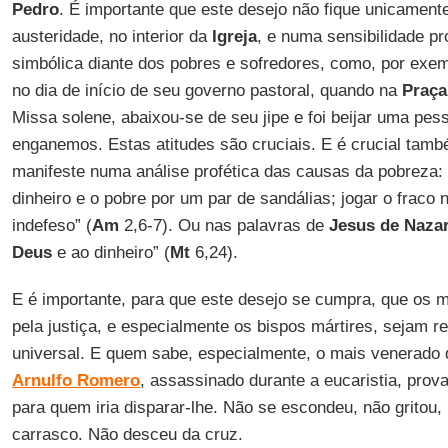
Pedro
. É importante que este desejo não fique unicamen
austeridade, no interior da
Igreja
, e numa sensibilidade 
simbólica diante dos pobres e sofredores, como, por ex
no dia de início de seu governo pastoral, quando na
Praça
Missa solene, abaixou-se de seu jipe e foi beijar uma pes
enganemos. Estas atitudes são cruciais. E é crucial tam
manifeste numa análise profética das causas da pobreza: 
dinheiro e o pobre por um par de sandálias; jogar o fraco n
indefeso” (
Am
2,6-7). Ou nas palavras de
Jesus de Naza
Deus
e ao dinheiro” (
Mt
6,24).
E é importante, para que este desejo se cumpra, que os m
pela justiça, e especialmente os bispos mártires, sejam 
universal. E quem sabe, especialmente, o mais venerado
Arnulfo Romero
, assassinado durante a eucaristia, pro
para quem iria disparar-lhe. Não se escondeu, não gritou
carrasco. Não desceu da cruz.