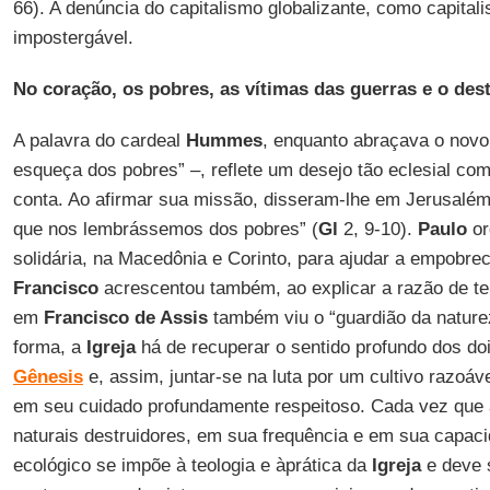
66). A denúncia do capitalismo globalizante, como capita
impostergável.
No coração, os pobres, as vítimas das guerras e o des
A palavra do cardeal
Hummes
, enquanto abraçava o novo
esqueça dos pobres” –, reflete um desejo tão eclesial co
conta. Ao afirmar sua missão, disseram-lhe em Jerusalém
que nos lembrássemos dos pobres” (
Gl
2, 9-10).
Paulo
or
solidária, na Macedônia e Corinto, para ajudar a empobre
Francisco
acrescentou também, ao explicar a razão de te
em
Francisco de Assis
também viu o “guardião da nature
forma, a
Igreja
há de recuperar o sentido profundo dos doi
Gênesis
e, assim, juntar-se na luta por um cultivo razoável
em seu cuidado profundamente respeitoso. Cada vez qu
naturais destruidores, em sua frequência e em sua capaci
ecológico se impõe à teologia e àprática da
Igreja
e deve 