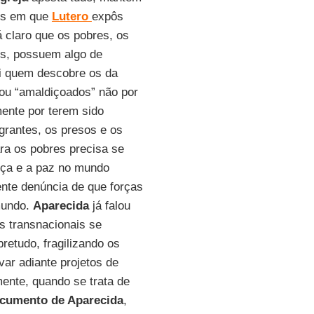
pos em que
Lutero
expôs
á claro que os pobres, os
es, possuem algo de
i quem descobre os da
 ou “amaldiçoados” não por
ente por terem sido
grantes, os presos e os
ra os pobres precisa se
tiça e a paz no mundo
ente denúncia de que forças
 mundo.
Aparecida
já falou
s transnacionais se
retudo, fragilizando os
ar adiante projetos de
ente, quando se trata de
cumento de Aparecida
,