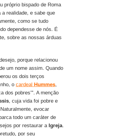
eu próprio bispado de Roma
 a realidade, e sabe que
damente, como se tudo
udo dependesse de nós. É
te, sobre as nossas árduas
esejo, porque relacionou
, de um nome assim. Quando
perou os dois terços
inho, o
cardeal
Hummes
,
eça dos pobres’”. A menção
ssis
, cuja vida foi pobre e
 Naturalmente, evocar
abarca todo um caráter de
sejos por restaurar a
Igreja
.
retudo, por seu