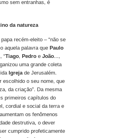
lismo sem entranhas, é
tino da natureza
 papa recém-eleito – “não se
mo aquela palavra que
Paulo
, “
Tiago
,
Pedro
e
João
...,
ganizou uma grande coleta
cida
Igreja
de Jerusalém.
r escolhido o seu nome, que
za, da criação”. Da mesma
s primeiros capítulos do
, cordial e social da terra e
e aumentam os fenômenos
dade destrutiva, o dever
ser cumprido profeticamente