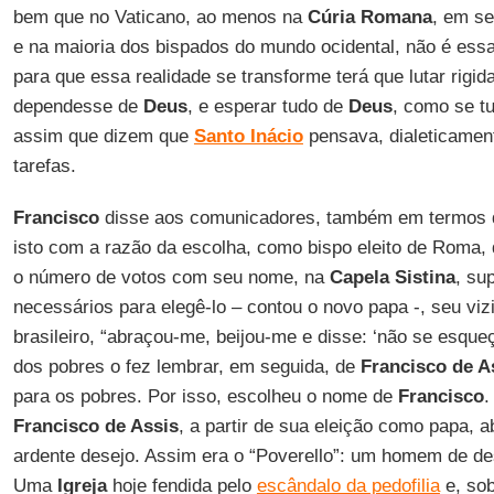
bem que no Vaticano, ao menos na
Cúria Romana
, em s
e na maioria dos bispados do mundo ocidental, não é essa
para que essa realidade se transforme terá que lutar rigi
dependesse de
Deus
, e esperar tudo de
Deus
, como se t
assim que dizem que
Santo Inácio
pensava, dialeticamen
tarefas.
Francisco
disse aos comunicadores, também em termos d
isto com a razão da escolha, como bispo eleito de Roma
o número de votos com seu nome, na
Capela Sistina
, su
necessários para elegê-lo – contou o novo papa -, seu viz
brasileiro, “abraçou-me, beijou-me e disse: ‘não se esqu
dos pobres o fez lembrar, em seguida, de
Francisco de A
para os pobres. Por isso, escolheu o nome de
Francisco
.
Francisco de Assis
, a partir de sua eleição como papa, 
ardente desejo. Assim era o “Poverello”: um homem de de
Uma
Igreja
hoje fendida pelo
escândalo da pedofilia
e, sob