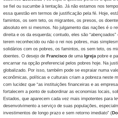
se fiel ou sucumbe à tentação. Já não estamos nos tem
essa questão em termos de justificação pela fé. Hoje, est
famintos, os sem teto, os migrantes, os presos, os doent
absoluto em si mesmos. No julgamento das nações é o re
direita e os da esquerda; contudo, eles são “abençoados”
terem reconhecido ou não o rei nos pobres, mas simplesm
solidários com os pobres, os famintos, os sem teto, os mi
doentes. O desejo de
Francisco
de uma
Igreja
pobre e pa
encarnar na opção preferencial pelos pobres hoje. Na jus
globalizado. Por isso, também pode se espraiar numa val
econômicas, políticas e culturais criam a pobreza neste
com lucidez que “as instituições financeiras e as empresa
fortalecem a ponto de subordinar as economias locais, sob
Estados, que aparecem cada vez mais impotentes para lev
desenvolvimento a serviço de suas populações, especialm
investimentos de longo prazo e sem retorno imediato” (
Do