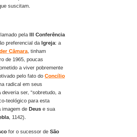
que suscitam.
oclamado pela
III Conferência
 preferencial da
Igreja
: a
der Câmara
, tinham
ro de 1965, poucas
rometido a viver pobremente
tivado pelo fato do
Concílio
ma radical em seus
a
deveria ser, “sobretudo, a
co-teológico para esta
 a imagem de
Deus
e sua
ebla
, 1142).
sco
for o sucessor de
São