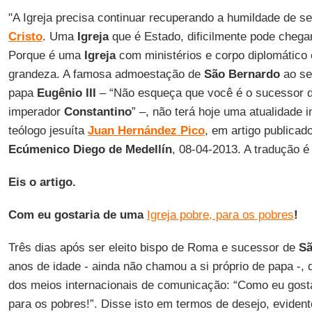
"A Igreja precisa continuar recuperando a humildade de s
Cristo
. Uma
Igreja
que é Estado, dificilmente pode cheg
Porque é uma
Igreja
com ministérios e corpo diplomático e
grandeza. A famosa admoestação de
São Bernardo
ao seu
papa
Eugênio III
– “Não esqueça que você é o sucessor 
imperador
Constantino
” –, não terá hoje uma atualidade
teólogo jesuíta
Juan Hernández Pico
, em artigo publicad
Ecúmenico Diego de Medellín
, 08-04-2013. A tradução 
Eis o artigo.
Com eu gostaria de uma
Igreja pobre, para os pobres
!
Três dias após ser eleito bispo de Roma e sucessor de
Sã
anos de idade - ainda não chamou a si próprio de papa -, 
dos meios internacionais de comunicação: “Como eu gos
para os pobres!”. Disse isto em termos de desejo, evide