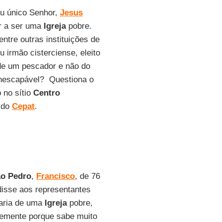
eu único Senhor,
Jesus
ar a ser uma
Igreja
pobre.
ntre outras instituições de
 irmão cisterciense, eleito
de um pescador e não do
 inescapável? Questiona o
o no sítio
Centro
é do
Cepat
.
o Pedro
,
Francisco
, de 76
disse aos representantes
taria de uma
Igreja
pobre,
ntemente porque sabe muito