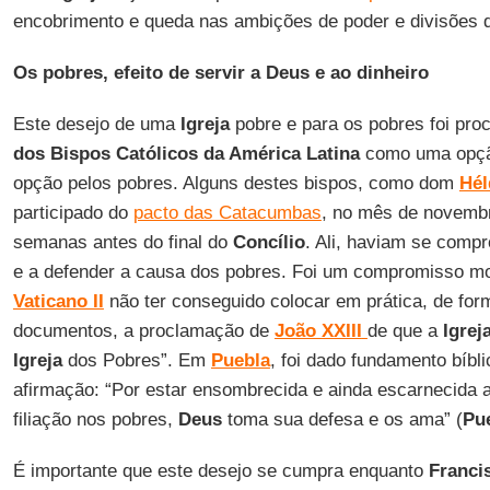
encobrimento e queda nas ambições de poder e divisões 
Os pobres, efeito de servir a Deus e ao dinheiro
Este desejo de uma
Igreja
pobre e para os pobres foi pr
dos Bispos Católicos da América Latina
como uma opção
opção pelos pobres. Alguns destes bispos, como dom
Hél
participado do
pacto das Catacumbas
, no mês de novemb
semanas antes do final do
Concílio
. Ali, haviam se comp
e a defender a causa dos pobres. Foi um compromisso mo
Vaticano II
não ter conseguido colocar em prática, de for
documentos, a proclamação de
João XXIII
de que a
Igrej
Igreja
dos Pobres”. Em
Puebla
, foi dado fundamento bíbli
afirmação: “Por estar ensombrecida e ainda escarnecida
filiação nos pobres,
Deus
toma sua defesa e os ama” (
Pu
É importante que este desejo se cumpra enquanto
Franci