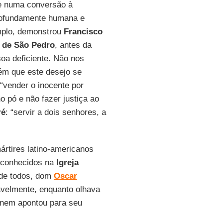
te numa conversão à
profundamente humana e
emplo, demonstrou
Francisco
 de São Pedro
, antes da
soa deficiente. Não nos
bém que este desejo se
“vender o inocente por
o pó e não fazer justiça ao
ré
: “servir a dois senhores, a
ártires latino-americanos
reconhecidos na
Igreja
 de todos, dom
Oscar
vavelmente, enquanto olhava
, nem apontou para seu