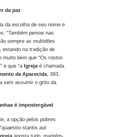
m da paz
da da escolha de seu nome e
es: “Também pensei nas
ão sempre as multidões
, estando na tradição de
e muito bem que “Os rostos
o
” e que “a
Igreja
é chamada
ento de Aparecida
, 393.
a sem assumir o grito da
anhas é impostergável
inte, a opção pelos pobres
“quaestio stantis aut
Igreja
aposta tudo, mantém-