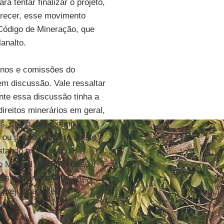
tentar finalizar o projeto,
arecer, esse movimento
 Código de Mineração, que
analto.
rnos e comissões do
em discussão. Vale ressaltar
te essa discussão tinha a
reitos minerários em geral,
os, como, por exemplo, o
a ou pessoa adquire direito
stando protocolar um
 Mineral (
DNPM
). Essa
tos adquiridos” que se
 prejudica o seu
tivos.