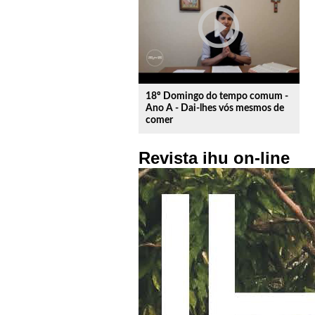
play_circle_outline
18º Domingo do tempo comum -
Ano A - Dai-lhes vós mesmos de
comer
Revista ihu on-line