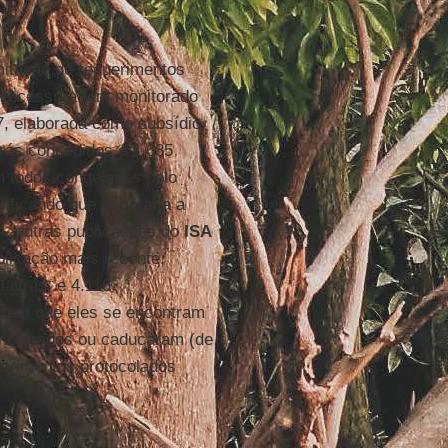
itação de requerimentos
antecessora tem monitorado
87, elaborada como subsídio
arás concedidos e 1.685
m todos congelados pelo
stificando que esperaria a
4, outras publicações do
ISA
blicação mais recente,
lavras, e 4.116
s em que eles se encontram
encerrados ou caducaram (de
erimentos protocolados