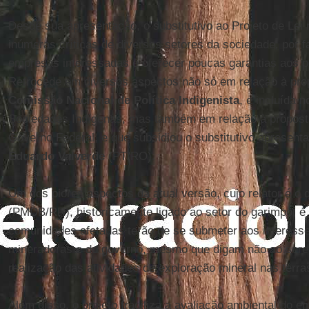
Desde sua apresentação, o substitutivo ao Projeto de Lei 
inúmeras críticas de diversos setores da sociedade, por
empresas interessadas e oferecer poucas garantias aos p
Retrocede em diversos aspectos não só em relação à pro
Comissão Nacional de Política Indigenista
, e incluída 
Sociedades Indígenas, mas também em relação à propost
Governo Federal, e que subsidiou o substitutivo apresent
Eduardo Valverde
(PT/RO).
Um dos piores aspectos da atual versão, cujo relator é o 
(PMDB/RR), historicamente ligado ao setor do garimpo, é 
comunidades afetadas terão de se submeter aos interes
mineradoras e do governo, mesmo que digam não ao sere
realização das atividades de exploração mineral nas terr
Além disso, o projeto fragiliza a avaliação ambiental do 