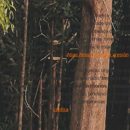
Também na Panamazônia, por conta do aumento do preço
internacional, a mineração tem experimentado um importa
20 anos, configurando-se como a maior ameaça depois da 
Todos os países amazônicos possuem zonas minerais e
maneira importante as TI: 19% da superfície total de TIs
por zonas minerárias (veja o
Atlas Amazonía bajo presión
Relatório publicado em março de 2013 pelas organizaçõe
Sociedad e Rights Resources
denominado “
Impacto de l
en los Derechos Colectivos sobre Territorios y Bosque
Comunidades
”, examina a legislação, tendências e impa
afrodescendentes e comunidades camponesas em quatro p
Panamá e Guatemala (
confira
).
Críticas ao PL