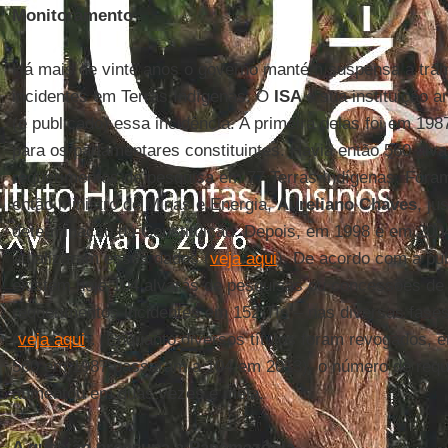
Monitoramento
Há mais de vinte anos o governo mantém suspensa a tram
incidentes em Terras Indígenas. O
ISA
e sua instituição 
(e publicado) essa incidência. A primeira delas foi em 19
para os parlamentares constituintes. Havia então 560 alv
requerimentos de pesquisa em 77 Terras Indígenas. Fora
então ministro de Minas e Energia,
Aureliano Chaves
, ju
determinação da Constituição. Depois, em 1998 e em 200
atualizaram esses dados (
veja aqui
). De acordo com a pu
existem hoje 104 alvarás de pesquisas ou concessões de 
requerimentos incidentes em 152 TIs – nas diversas fase
(
veja aqui
). Enquanto diversos títulos foram revogados, 
560 em 1987 passaram a 104 em 2013), o número de requ
aumentou em duas vezes e meia.
A questão preocupa a Panamazônia