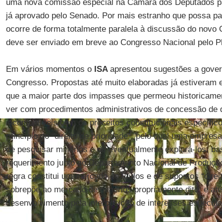
uma nova comissão especial na Câmara dos Deputados para 
já aprovado pelo Senado. Por mais estranho que possa p
ocorre de forma totalmente paralela à discussão do novo
deve ser enviado em breve ao Congresso Nacional pelo Pl
Em vários momentos o
ISA
apresentou sugestões a gove
Congresso. Propostas até muito elaboradas já estiveram 
que a maior parte dos impasses que permeou historicamen
ver com procedimentos administrativos de concessão de di
incompatíveis com os preceitos constitucionais específic
princípio do “direito de prioridade”, pelo qual uma empres
de pesquisar minérios e de eventualmente explorá-los, ba
requerimento junto ao Departamento Nacional de Produção
regra constitui um mercado de títulos e de supostos “direi
sobrepõe ao mercado de minérios propriamente dito, e até
desenvolvimento pela interposição de interesses especula