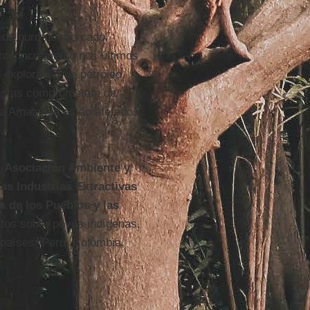
 do ouro no mercado
nte incremento nos últimos
exploração de petróleo.
 estas comprometem de
 na Amazônia estão afetados
).
s
Asociación Ambiente y
as Industrias Extractivas
s de los Pueblos y las
ctos sobre povos indígenas,
aíses: Peru, Colômbia,