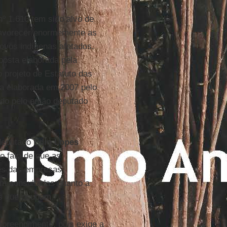
nº 1.610 tem sido alvo de
 favorecer enormemente as
ovos indígenas afetados.
posta elaborada pela
no projeto de Estatuto das
a elaborada em 2007 pelo
ado pelo então deputado
deputado
Édio Lopes
o fato de que as
ses das empresas
m consultadas quanto a
as que ocupam.
empreendimento, pois exige a