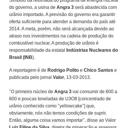
Símbolo da retomada do programa de energia nuclear
do governo, a usina de
Angra 3
será abastecida com
urânio importado. A previsão do governo era garantir
oferta suficiente para atender a demanda do país até
2014. A meta, porém, não será alcançada devido ao
atraso nos investimentos na cadeia de produção do
combustível nuclear. A produção de urânio é
responsabilidade da estatal
Indústrias Nucleares do
Brasil (INB
).
A reportagem é de
Rodrigo Polito
e
Chico Santos
e
publicada pelo jornal
Valor
, 13-03-2013.
"O primeiro núcleo de
Angra 3
vai consumir de 600 a
600 e poucas toneladas de U3O8 [concentrado de
urânio conhecido como "yellowcake"] que,
obviamente, nós não temos condições de suprir.
Então, alguma coisa vamos importar", disse ao Valor
Luiz Filipe da Silva
, diretor de mineração e assessor