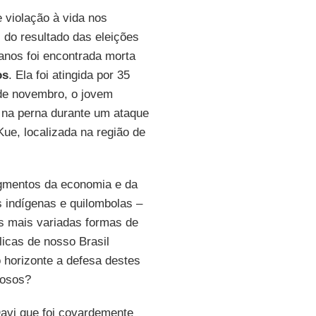
 violação à vida nos
do resultado das eleições
anos foi encontrada morta
os
. Ela foi atingida por 35
 de novembro, o jovem
o na perna durante um ataque
Kue, localizada na região de
egmentos da economia e da
os indígenas e quilombolas –
 mais variadas formas de
licas de nosso Brasil
 horizonte a defesa destes
nosos?
Davi que foi covardemente