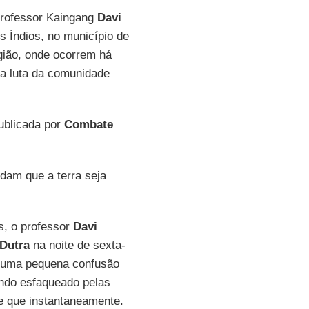
professor Kaingang
Davi
s Índios, no município de
gião, onde ocorrem há
da luta da comunidade
ublicada por
Combate
am que a terra seja
s, o professor
Davi
 Dutra
na noite de sexta-
u uma pequena confusão
endo esfaqueado pelas
e que instantaneamente.