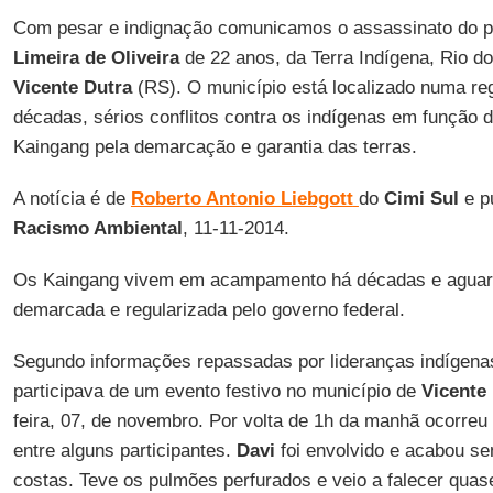
Com pesar e indignação comunicamos o assassinato do 
Limeira de Oliveira
de 22 anos, da Terra Indígena, Rio do
Vicente Dutra
(RS). O município está localizado numa re
décadas, sérios conflitos contra os indígenas em função 
Kaingang pela demarcação e garantia das terras.
A notícia é de
Roberto Antonio Liebgott
do
Cimi Sul
e p
Racismo Ambiental
, 11-11-2014.
Os Kaingang vivem em acampamento há décadas e aguard
demarcada e regularizada pelo governo federal.
Segundo informações repassadas por lideranças indígena
participava de um evento festivo no município de
Vicente
feira, 07, de novembro. Por volta de 1h da manhã ocorre
entre alguns participantes.
Davi
foi envolvido e acabou s
costas. Teve os pulmões perfurados e veio a falecer quas