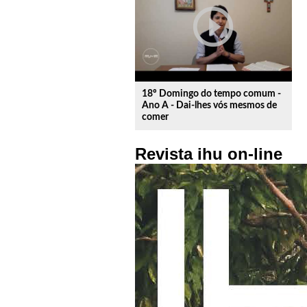
play_circle_outline
18º Domingo do tempo comum -
Ano A - Dai-lhes vós mesmos de
comer
Revista ihu on-line