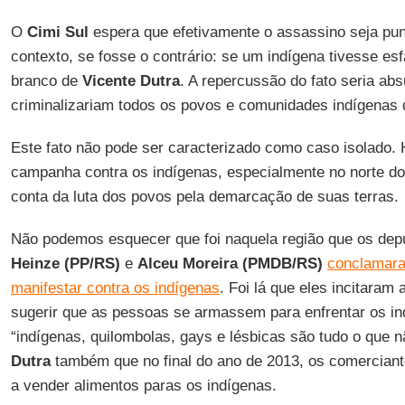
O
Cimi Sul
espera que efetivamente o assassino seja pu
contexto, se fosse o contrário: se um indígena tivesse e
branco de
Vicente Dutra
. A repercussão do fato seria ab
criminalizariam todos os povos e comunidades indígenas 
Este fato não pode ser caracterizado como caso isolado. 
campanha contra os indígenas, especialmente no norte do
conta da luta dos povos pela demarcação de suas terras.
Não podemos esquecer que foi naquela região que os dep
Heinze (PP/RS)
e
Alceu Moreira (PMDB/RS)
conclamara
manifestar contra os indígenas
. Foi lá que eles incitaram
sugerir que as pessoas se armassem para enfrentar os i
“indígenas, quilombolas, gays e lésbicas são tudo o que 
Dutra
também que no final do ano de 2013, os comercian
a vender alimentos paras os indígenas.