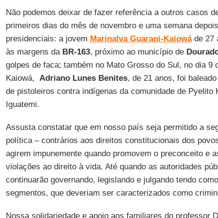
Não podemos deixar de fazer referência a outros casos de
primeiros dias do mês de novembro e uma semana depois 
presidenciais: a jovem
Marinalva Guarani-Kaiowá
de 27 
às margens da
BR-163
, próximo ao município de
Dourad
golpes de faca; também no Mato Grosso do Sul, no dia 9
Kaiowá,
Adriano Lunes Benites
, de 21 anos, foi balead
de pistoleiros contra indígenas da comunidade de Pyelito 
Iguatemi.
Assusta constatar que em nosso país seja permitido a s
política – contrários aos direitos constitucionais dos pov
agirem impunemente quando promovem o preconceito e as
violações ao direito à vida. Até quando as autoridades púb
continuarão governando, legislando e julgando tendo como
segmentos, que deveriam ser caracterizados como crimi
Nossa solidariedade e apoio aos familiares do professor 