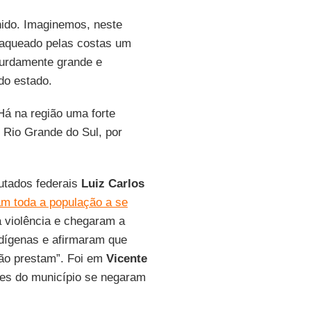
nido. Imaginemos, neste
sfaqueado pelas costas um
surdamente grande e
do estado.
Há na região uma forte
 Rio Grande do Sul, por
utados federais
Luiz Carlos
m toda a população a se
 a violência e chegaram a
ndígenas e afirmaram que
não prestam”. Foi em
Vicente
tes do município se negaram