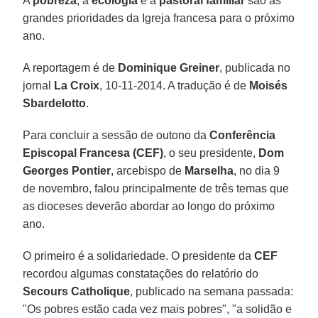
A
pobreza
, a
ecologia
e a
pastoral familiar
são as
grandes prioridades da Igreja francesa para o próximo
ano.
A reportagem é de
Dominique Greiner
, publicada no
jornal
La Croix
, 10-11-2014. A tradução é de
Moisés
Sbardelotto
.
Para concluir a sessão de outono da
Conferência
Episcopal Francesa (CEF)
, o seu presidente,
Dom
Georges Pontier
, arcebispo de
Marselha
, no dia 9
de novembro, falou principalmente de três temas que
as dioceses deverão abordar ao longo do próximo
ano.
O primeiro é a solidariedade. O presidente da
CEF
recordou algumas constatações do relatório do
Secours Catholique
, publicado na semana passada:
"Os pobres estão cada vez mais pobres", "a solidão e