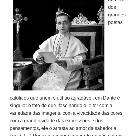
dos
grandes
poetas
católicos que unem o útil ao agradável, em Dante é
singular o fato de que, fascinando o leitor com a
variedade das imagens, com a vivacidade das cores,
com a grandiosidade das expressões e dos
pensamentos, ele o arrasta ao amor da sabedoria
cristã. (…) Por isso, embora separado de nós por um