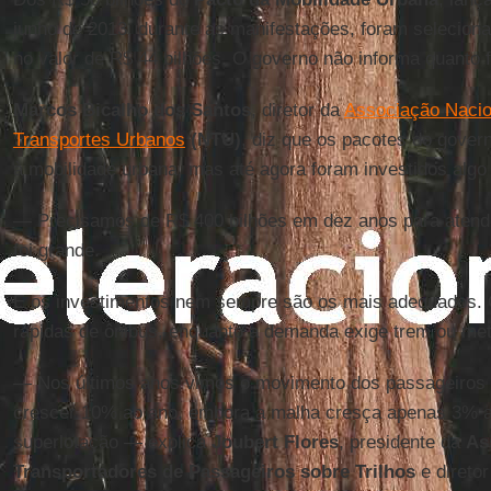
junho de 2013, durante as manifestações, foram selecion
no valor de R$ 44 bilhões. O governo não informa quanto f
Marcos Bicalho dos Santos
, diretor da
Associação Nacio
Transportes Urbanos
(NTU)
, diz que os pacotes do gove
à mobilidade urbana, mas até agora foram investidos alg
— Precisamos de R$ 400 bilhões em dez anos para aten
foi grande.
E os investimentos nem sempre são os mais adequados
rápidas de ônibus, enquanto a demanda exige trem ou met
— Nos últimos anos vimos o movimento dos passageiros e
crescer 10% ao ano, embora a malha cresça apenas 3% ao
superlotação — explica
Joubert Flores
, presidente da
As
Transportadores de Passageiros sobre Trilhos
e direto