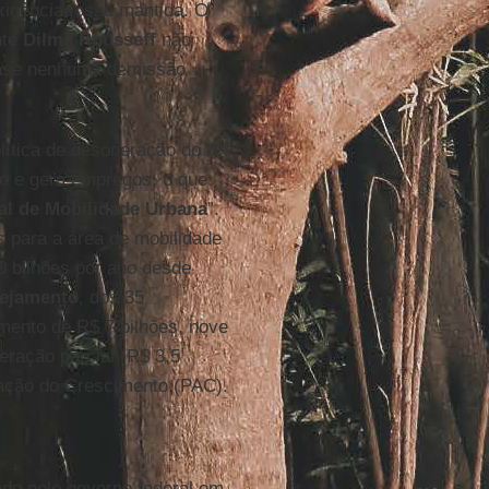
xigência fosse mantida. O
nte
Dilma Rousseff
não
ase nenhuma demissão
olítica de desoneração do
IPI
 e gera empregos, o que
nal de Mobilidade Urbana
”.
s para a área de mobilidade
 bilhões por ano desde
nejamento
, dos 35
mento de R$ 7 bilhões, nove
eração parcial (R$ 3,5
ação do Crescimento (PAC).
ado pelo governo federal em