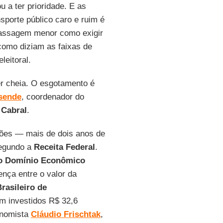
u a ter prioridade. E as
sporte público caro e ruim é
 passagem menor como exigir
como diziam as faixas de
leitoral.
er cheia. O esgotamento é
sende
, coordenador do
Cabral
.
hões — mais de dois anos de
segundo a
Receita Federal
.
no Domínio Econômico
rença entre o valor da
rasileiro de
am investidos R$ 32,6
onomista
Cláudio Frischtak
,