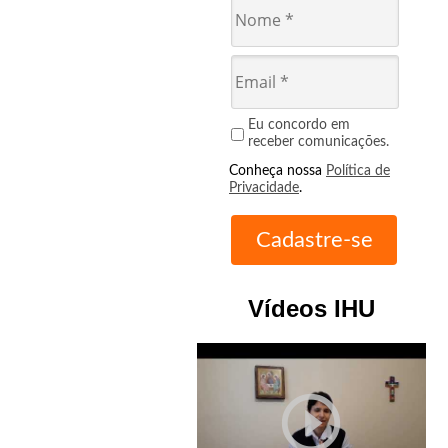
Eu concordo em
receber comunicações.
Conheça nossa
Política de
Privacidade
.
Vídeos IHU
play_circle_outline