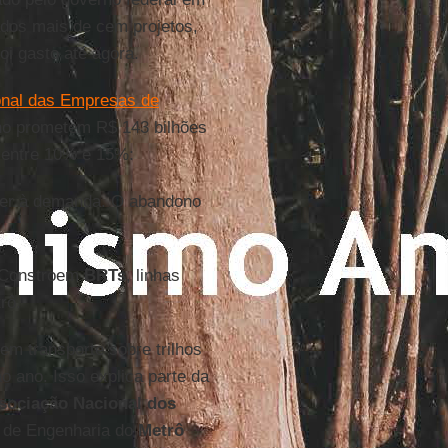
ados mais de cem projetos,
oi gasto até agora.
nal das Empresas de
rno prometem R$ 143 bilhões
o entre 10% e 15%:
der à demanda. O abandono
. Constroem
BRTs
, linhas
rô.
m transporte sobre trilhos
 ano. Isso explica parte da
sociação Nacional dos
r de Engenharia do
Metrô