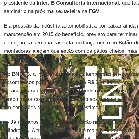
presidente da
Inter. B Consultoria Internacional
, que fa
seminário na próxima sexta-feira na
FGV
.
E a pressão da indústria automobilística por baixar ainda
manutenção em 2015 do benefício, previsto para termina
começou na semana passada, no lançamento do
Salão d
montadoras alegam que estão com os pátios cheios, mas
de vendas de 2003 a 2012.
No
BNDES
, a indústria automotiva também foi privilegiad
desembolsos para o setor foram de R$ 32 bilhões, enquant
urbana levaram R$ 9 bilhões. Segundo o banco, dois fator
tempo maior com o dinheiro liberado aos poucos e dificul
em condições de contrair os empréstimos.
— Já nos anos 1990 houve a redução na carga tributária p
cilindradas. A tributação no Brasil é mais baixa que a da
Estados Unidos, o país do automóvel. Também houve aume