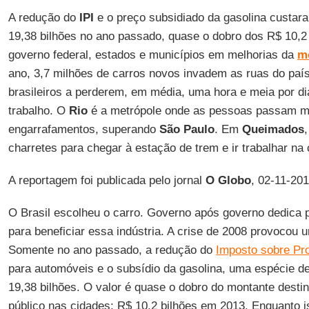
A redução do
IPI
e o preço subsidiado da gasolina custar
19,38 bilhões no ano passado, quase o dobro dos R$ 10,2 
governo federal, estados e municípios em melhorias da
m
ano, 3,7 milhões de carros novos invadem as ruas do país,
brasileiros a perderem, em média, uma hora e meia por d
trabalho. O
Rio
é a metrópole onde as pessoas passam m
engarrafamentos, superando
São Paulo
. Em
Queimados
charretes para chegar à estação de trem e ir trabalhar na c
A reportagem foi publicada pelo jornal
O Globo
, 02-11-201
O Brasil escolheu o carro. Governo após governo dedica 
para beneficiar essa indústria. A crise de 2008 provocou 
Somente no ano passado, a redução do
Imposto sobre Pro
para automóveis e o subsídio da gasolina, uma espécie d
19,38 bilhões. O valor é quase o dobro do montante desti
público nas cidades: R$ 10,2 bilhões em 2013. Enquanto i