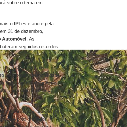
lará sobre o tema em
 mais o
IPI
este ano e pela
r em 31 de dezembro,
o Automóvel
. As
 bateram seguidos recordes
a. De 2008 a 2013, os
o os projetos de mobilidade
es explicam isso: obras de
dade dos estados de estar
ara o carro popular com mil
 Europa e próxima à dos
nto de crédito, que era