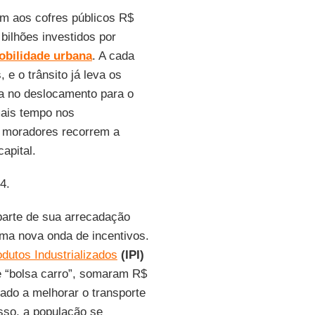
am aos cofres públicos R$
bilhões investidos por
obilidade urbana
. A cada
 e o trânsito já leva os
ia no deslocamento para o
ais tempo nos
, moradores recorrem a
apital.
4.
parte de sua arrecadação
uma nova onda de incentivos.
dutos Industrializados
(IPI)
e “bolsa carro”, somaram R$
nado a melhorar o transporte
sso, a população se