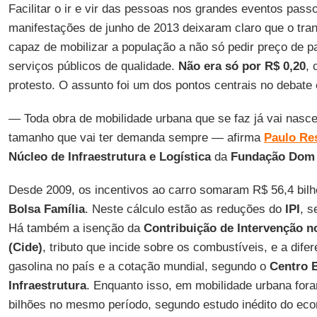
Facilitar o ir e vir das pessoas nos grandes eventos passo
manifestações de junho de 2013 deixaram claro que o tran
capaz de mobilizar a população a não só pedir preço de
serviços públicos de qualidade.
Não era só por R$ 0,20
, 
protesto. O assunto foi um dos pontos centrais no debate e
— Toda obra de mobilidade urbana que se faz já vai nasc
tamanho que vai ter demanda sempre — afirma
Paulo Re
Núcleo de Infraestrutura e Logística
da
Fundação Dom 
Desde 2009, os incentivos ao carro somaram R$ 56,4 bil
Bolsa Família
. Neste cálculo estão as reduções do
IPI
, 
Há também a isenção da
Contribuição de Intervenção 
(Cide)
, tributo que incide sobre os combustíveis, e a dife
gasolina no país e a cotação mundial, segundo o
Centro B
Infraestrutura
. Enquanto isso, em mobilidade urbana for
bilhões no mesmo período, segundo estudo inédito do ec