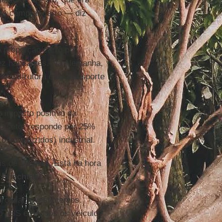
as comprar carro — diz
A proporção carro por
dez habitantes. Na Alemanha,
nfraestrutura e de transporte
o impacto positivo da
O setor responde por 25%
os produzidos) industrial.
s de 40 anos. Está na hora
z
Frischtak
.
rotelar investimentos.
io ABS em todos os veículos