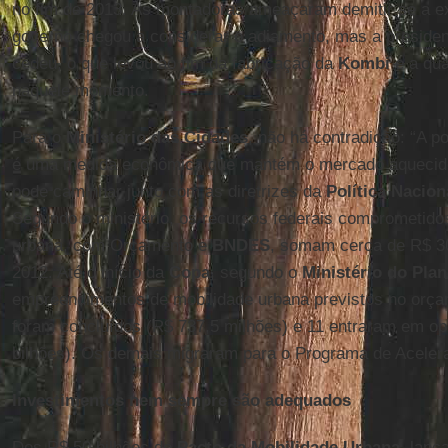
no fim de 2013. As montadoras ameaçaram demitir se a e
governo chegou a considerar o adiamento, mas a preside
cedeu, o que levou ao fim da fabricação da
Kombi
e a qu
naquele momento.
Para o
Ministério das Cidades
, não há contradição: “A p
é uma medida econômica que mantém o mercado aquecido
pode caminhar junto com as diretrizes da
Política Nacio
Segundo o ministério, os recursos federais comprometido
urbana, com Orçamento e
BNDES
, somam cerca de R$ 30
2012. Até o início da
Copa
, segundo o
Ministério do Pla
empreendimentos de mobilidade urbana previstos no orça
foram concluídos (R$ 737,5 milhões) e 11 entraram em op
bilhões). Os demais migraram para o Programa de Aceler
Investimentos nem sempre são adequados
Dos R$ 50 bilhões do
Pacto da Mobilidade Urbana
, lanç