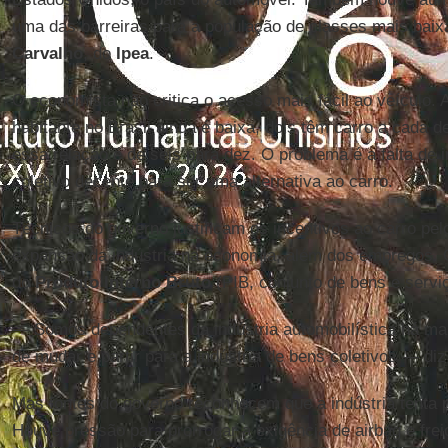
uma das barreiras para a população de classes mais baix
Carvalho
, do
Ipea
.
O economista não critica o acesso mais fácil ao veículo. 
habitante no Brasil ainda é baixa, dois têm carro a cada 
essa relação é de seis para dez. O problema é a falta de i
coletivo decente para ser uma alternativa ao carro.
Técnicos do governo justificam os incentivos ao carro pel
expansão da indústria na economia, além dos empregos. 
do
Produto Interno Bruto
(PIB, conjunto de bens e serviç
— Somos dependentes da indústria automobilística há mai
de mudar e partir para a indústria de bens coletivos — di
Mas fontes do governo reconhecem que a indústria tenta p
Houve pressão para prorrogar a exigência de airbag e fre