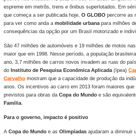
espreme em metrôs, trens e ônibus superlotados. Em séri
que começa a ser publicada hoje,
O GLOBO
percorre as 
para ver como anda a
mobilidade urbana
para milhões de
consequências da opção por um Brasil motorizado e indivi
São 47 milhões de automóveis e 19 milhões de motos nas v
maior que em 1998. Nesse período, a população brasileir
ano, 3,7 milhões de carros novos invadem as ruas do paí
do
Instituto de Pesquisa Econômica Aplicada
(Ipea)
Car
Carvalho
mostram que a capacidade de produção da indústr
anos. Os incentivos ao carro em 2013 foram maiores que 
previstos para obras da
Copa do Mundo
e são equivalen
Família
.
Para o governo, impacto é positivo
A
Copa do Mundo
e as
Olimpíadas
ajudaram a diminuir 