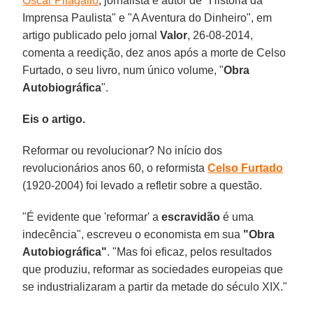
Oscar Pilagallo
, jornalista e autor de "História da
Imprensa Paulista" e "A Aventura do Dinheiro", em
artigo publicado pelo jornal
Valor
, 26-08-2014,
comenta a reedição, dez anos após a morte de Celso
Furtado, o seu livro, num único volume, "
Obra
Autobiográfica
".
Eis o artigo.
Reformar ou revolucionar? No início dos
revolucionários anos 60, o reformista
Celso Furtado
(1920-2004) foi levado a refletir sobre a questão.
"É evidente que 'reformar' a
escravidão
é uma
indecência", escreveu o economista em sua
"Obra
Autobiográfica"
. "Mas foi eficaz, pelos resultados
que produziu, reformar as sociedades europeias que
se industrializaram a partir da metade do século XIX."