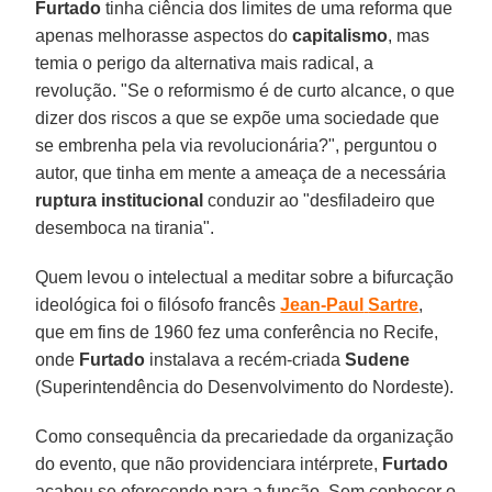
Furtado
tinha ciência dos limites de uma reforma que
apenas melhorasse aspectos do
capitalismo
, mas
temia o perigo da alternativa mais radical, a
revolução. "Se o reformismo é de curto alcance, o que
dizer dos riscos a que se expõe uma sociedade que
se embrenha pela via revolucionária?", perguntou o
autor, que tinha em mente a ameaça de a necessária
ruptura institucional
conduzir ao "desfiladeiro que
desemboca na tirania".
Quem levou o intelectual a meditar sobre a bifurcação
ideológica foi o filósofo francês
Jean-Paul
Sartre
,
que em fins de 1960 fez uma conferência no Recife,
onde
Furtado
instalava a recém-criada
Sudene
(Superintendência do Desenvolvimento do Nordeste).
Como consequência da precariedade da organização
do evento, que não providenciara intérprete,
Furtado
acabou se oferecendo para a função. Sem conhecer o