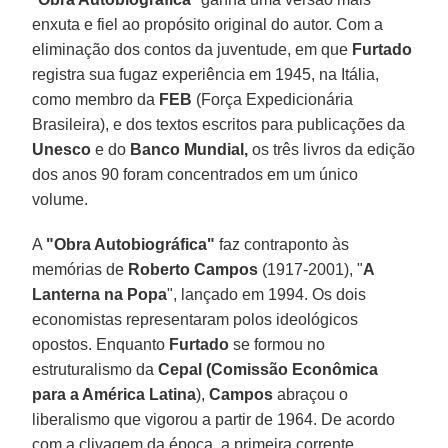
enxuta e fiel ao propósito original do autor. Com a
eliminação dos contos da juventude, em que
Furtado
registra sua fugaz experiência em 1945, na Itália,
como membro da
FEB
(Força Expedicionária
Brasileira), e dos textos escritos para publicações da
Unesco
e do
Banco Mundial,
os três livros da edição
dos anos 90 foram concentrados em um único
volume.
A
"Obra Autobiográfica"
faz contraponto às
memórias de
Roberto Campos
(1917-2001), "
A
Lanterna na Popa
", lançado em 1994. Os dois
economistas representaram polos ideológicos
opostos. Enquanto
Furtado
se formou no
estruturalismo da
Cepal (Comissão Econômica
para a América Latina
),
Campos
abraçou o
liberalismo que vigorou a partir de 1964. De acordo
com a clivagem da época, a primeira corrente