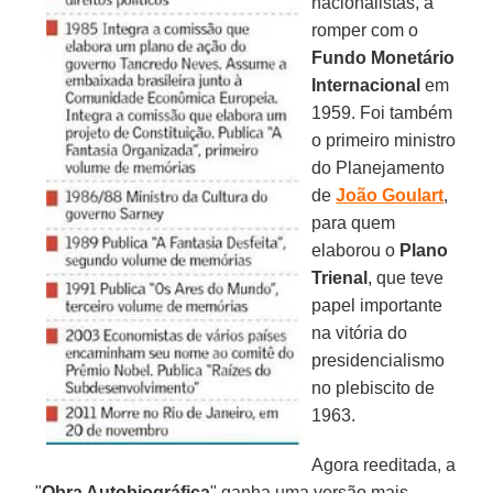
nacionalistas, a
romper com o
Fundo Monetário
Internacional
em
1959. Foi também
o primeiro ministro
do Planejamento
de
João Goulart
,
para quem
elaborou o
Plano
Trienal
, que teve
papel importante
na vitória do
presidencialismo
no plebiscito de
1963.
Agora reeditada, a
"
Obra Autobiográfica
" ganha uma versão mais