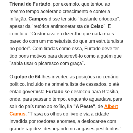
Trienal de
Furtado
, por exemplo, que tentou ao
mesmo tempo acelerar o crescimento e conter a
inflação,
Campos
disse ter sido "bastante ortodoxo",
apesar da "retórica antimonetarista de
Celso
". E
concluiu: "Costumava eu dizer-lhe que nada mais
parecido com um monetarista do que um estruturalista
no poder". Com tiradas como essa, Furtado deve ter
tido bons motivos para descrevê-lo como alguém que
"sabia usar o picaresco com graça".
O
golpe de 64
lhes inverteu as posições no cenário
político. Incluído na primeira lista de cassados, o até
então governista
Furtado
se deslocou para Brasília,
onde, para passar o tempo, enquanto aguardava para
sair do país rumo ao exílio, lia
"A Peste"
, de
Albert
Camus
. "Tirava os olhos do livro e via a cidade
invadida por roedores enormes, a deslocar-se com
grande rapidez, despejando no ar gases pestilentos."