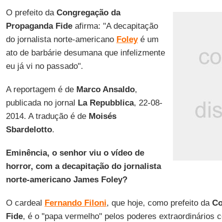
O prefeito da
Congregação da
Propaganda Fide
afirma: "A decapitação
do jornalista norte-americano
Foley
é um
ato de barbárie desumana que infelizmente
eu já vi no passado".
A reportagem é de
Marco Ansaldo
,
publicada no jornal
La Repubblica
, 22-08-
2014. A tradução é de
Moisés
Sbardelotto
.
Eminência, o senhor viu o vídeo de
horror, com a decapitação do jornalista
norte-americano James Foley?
O cardeal
Fernando Filoni
, que hoje, como prefeito da
Co
Fide
, é o "papa vermelho" pelos poderes extraordinários c