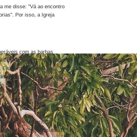
a me disse: "Vá ao encontro
ias". Por isso, a Igreja
neráveis com as barbas
Eles me disseram: "Nós não
 Eis porque, como Igreja,
xiitas
expulsos dos vilarejos,
as que não aceitam essa
sa?
egurança internacional.
 lugares. A Igreja assumiu