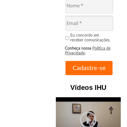
Eu concordo em
receber comunicações.
Conheça nossa
Política de
Privacidade
.
Vídeos IHU
play_circle_outline