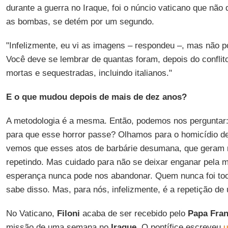
durante a guerra no Iraque, foi o núncio vaticano que não
as bombas, se detém por um segundo.
"Infelizmente, eu vi as imagens – respondeu –, mas não por
Você deve se lembrar de quantas foram, depois do conflit
mortas e sequestradas, incluindo italianos."
E o que mudou depois de mais de dez anos?
A metodologia é a mesma. Então, podemos nos perguntar:
para que esse horror passe? Olhamos para o homicídio de
vemos que esses atos de barbárie desumana, que geram r
repetindo. Mas cuidado para não se deixar enganar pela 
esperança nunca pode nos abandonar. Quem nunca foi to
sabe disso. Mas, para nós, infelizmente, é a repetição de 
No Vaticano,
Filoni
acaba de ser recebido pelo
Papa Fran
missão de uma semana no
Iraque
. O pontífice escreveu
u