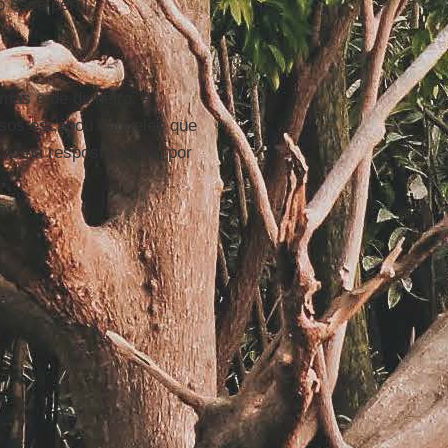
esse perfil.
as e de dinheiro. A
rsos escapou daqueles que
 Uma resposta difícil, por