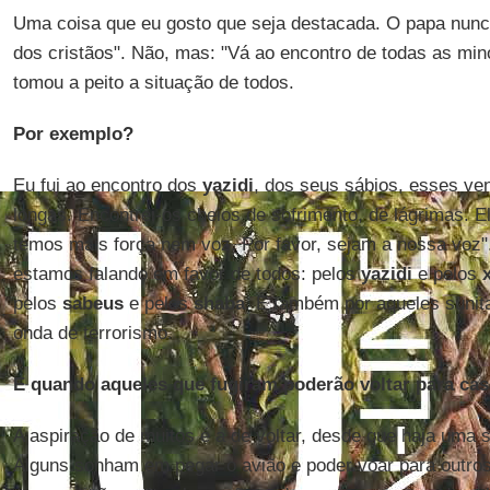
Uma coisa que eu gosto que seja destacada. O papa nunc
dos cristãos". Não, mas: "Vá ao encontro de todas as minor
tomou a peito a situação de todos.
Por exemplo?
Eu fui ao encontro dos
yazidi
, dos seus sábios, esses ve
longas. Encontrei-os cheios de sofrimento, de lágrimas. 
temos mais força nem voz. Por favor, sejam a nossa voz".
estamos falando em favor de todos: pelos
yazidi
e pelos
pelos
sabeus
e pelos
shaba
. E também por aqueles sunit
onda de terrorismo.
E quando aqueles que fugiram poderão voltar para ca
A aspiração de muitos é a de voltar, desde que haja uma s
Alguns sonham em pegar o avião e poder voar para outros