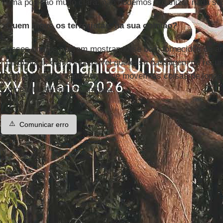
uma posição muito clara: não podemos organizar nada sob 
Quem move os terroristas, na sua opinião?
Esses grupos operam mostrando-se bem fornecidos de arm
pergunta é: como é possível que essa passagem de recu
têm o dever de controlar e que movem as coisas de longe.
enquanto, de ser encontrada.
⚠️
Comunicar erro