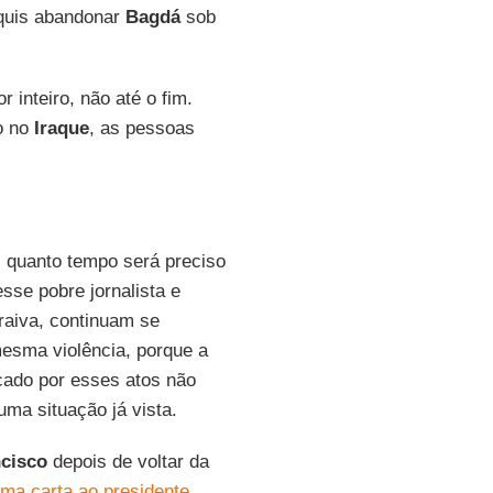
 quis abandonar
Bagdá
sob
 inteiro, não até o fim.
o no
Iraque
, as pessoas
 quanto tempo será preciso
sse pobre jornalista e
aiva, continuam se
mesma violência, porque a
cado por esses atos não
uma situação já vista.
cisco
depois de voltar da
ma carta ao presidente