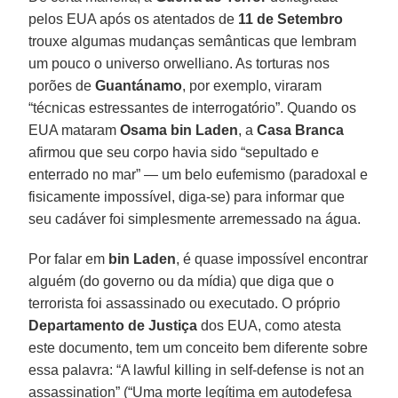
pelos EUA após os atentados de
11 de Setembro
trouxe algumas mudanças semânticas que lembram
um pouco o universo orwelliano. As torturas nos
porões de
Guantánamo
, por exemplo, viraram
“técnicas estressantes de interrogatório”. Quando os
EUA mataram
Osama bin Laden
, a
Casa Branca
afirmou que seu corpo havia sido “sepultado e
enterrado no mar” — um belo eufemismo (paradoxal e
fisicamente impossível, diga-se) para informar que
seu cadáver foi simplesmente arremessado na água.
Por falar em
bin Laden
, é quase impossível encontrar
alguém (do governo ou da mídia) que diga que o
terrorista foi assassinado ou executado. O próprio
Departamento de Justiça
dos EUA, como atesta
este documento, tem um conceito bem diferente sobre
essa palavra: “A lawful killing in self-defense is not an
assassination” (“Uma morte legítima em autodefesa