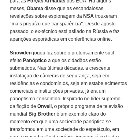
para as
Forças Armadas
dos EUA. Há alguns
meses,
Obama
disse que as escandalosas
revelações sobre espionagem da
NSA
trouxeram
"mais prejuízo que transparência". Desde agosto
passado, o ex-técnico está asilado na Rússia e faz
aparições esporádicas em conferências online.
Snowden
jogou luz sobre o pretensamente sutil
efeito
Panóptico
a que os cidadãos estão
submetidos. Nas últimas décadas, a crescente
instalação de câmeras de segurança, seja em
residências e condomínios, seja em estabelecimentos
comerciais e instituições privadas, já era um
panoptismo consentido. Inspirado no líder supremo
da ficção de
Orwell
, o próprio programa de televisão
mundial
Big Brother
é um exemplo claro do
momento em que uma sociedade panóptica se
transformou em uma sociedade do espetáculo, em
que a exacerbação da própria imagem já se traduz