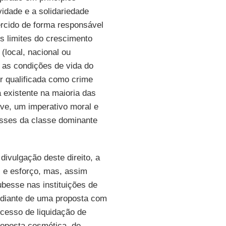
idade e a solidariedade
xercido de forma responsável
s limites do crescimento
(local, nacional ou
is as condições de vida do
er qualificada como crime
a existente na maioria das
ive, um imperativo moral e
esses da classe dominante
ivulgação deste direito, a
s e esforço, mas, assim
besse nas instituições de
 diante de uma proposta com
ocesso de liquidação de
roposta cosmética, de