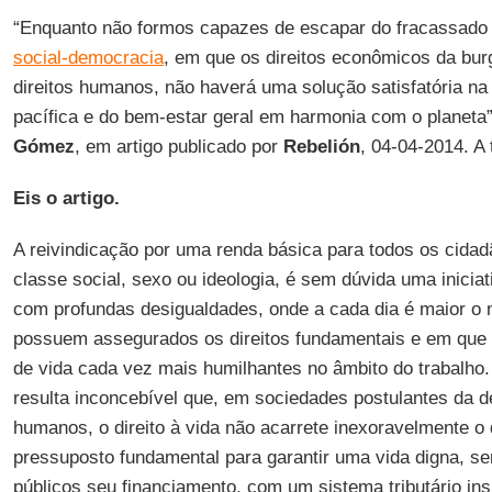
“Enquanto não formos capazes de escapar do fracassado i
social-democracia
, em que os direitos econômicos da bu
direitos humanos, não haverá uma solução satisfatória n
pacífica e do bem-estar geral em harmonia com o planeta
Gómez
, em artigo publicado por
Rebelión
, 04-04-2014. A
Eis o artigo.
A reivindicação por uma renda básica para todos os cidad
classe social, sexo ou ideologia, é sem dúvida uma inicia
com profundas desigualdades, onde a cada dia é maior o
possuem assegurados os direitos fundamentais e em que é
de vida cada vez mais humilhantes no âmbito do trabalho.
resulta inconcebível que, em sociedades postulantes da d
humanos, o direito à vida não acarrete inexoravelmente o 
pressuposto fundamental para garantir uma vida digna, se
públicos seu financiamento, com um sistema tributário ins