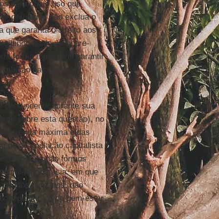
os para que o uso que
ser derivados não exclua o
 que garanta o direito aos
roibindo qualquer sobre-
ta forma é possível garantir
 ambição patológica e
 e contundente durante sua
bate sobre esta questão), no
 uma renda máxima e das
so de acumulação capitalista
ie. Enquanto não formos
 social-democracia, em que
 direitos humanos, não
ncia pacífica e do bem-estar