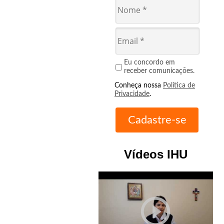
Eu concordo em
receber comunicações.
Conheça nossa
Política de
Privacidade
.
Vídeos IHU
play_circle_outline