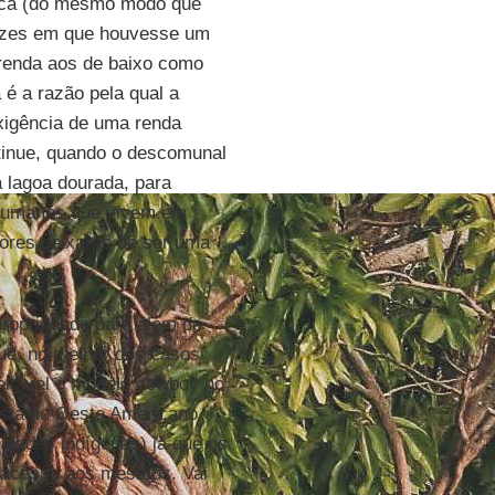
sica (do mesmo modo que
vezes em que houvesse um
renda aos de baixo como
 é a razão pela qual a
exigência de uma renda
tinue, quando o descomunal
 lagoa dourada, para
s humanos que vivem em
ores deixarão de ser uma
propriedade para além de
que, no melhor dos casos
aceitável o modelo cowboy no
ista do Oeste Americano
idades indígenas) já que os
o acesso aos mesmos. Vai