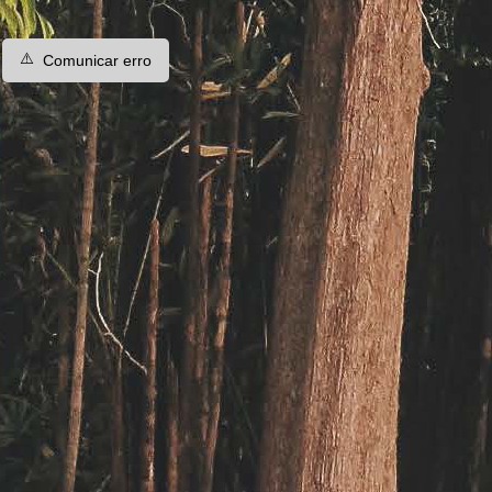
⚠️
Comunicar erro