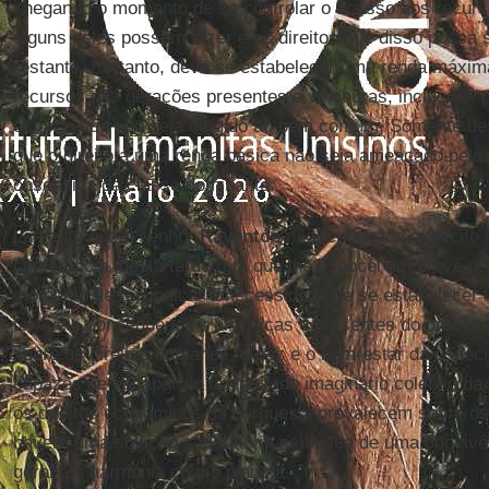
chegando o momento de se controlar o acesso aos recurs
alguns deles possam fazer e os direitos que disso possa 
restante. Portanto, deve se estabelecer uma renda máxima
recursos das gerações presentes e vindouras, inclusive, p
esforço que não seja dirigido ao bem comum. Somente des
que o direito a uma renda básica não seja ameaçado pela
obsessiva da classe dominante.
Lamento que o senhor
Raventós
não tenha sido explícito
conferência, desta tarde (em que lhe esbocei um breve de
momento de reivindicar a necessidade de se estabelecer
terríveis consequências históricas e presentes do proces
sobre os direitos humanos, a paz e o bem-estar da espéc
capazes de escapar do fracassado imaginário coletivo da
os direitos econômicos da burguesia prevalecem sobre os
haverá uma solução satisfatória na busca de uma convivê
geral em harmonia com o planeta.