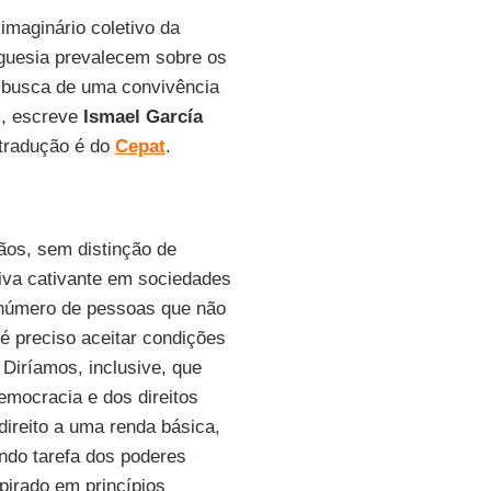
maginário coletivo da
rguesia prevalecem sobre os
a busca de uma convivência
”, escreve
Ismael García
 tradução é do
Cepat
.
ãos, sem distinção de
tiva cativante em sociedades
 número de pessoas que não
 preciso aceitar condições
 Diríamos, inclusive, que
emocracia e dos direitos
direito a uma renda básica,
ndo tarefa dos poderes
pirado em princípios