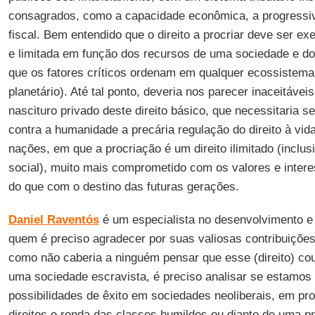
consagrados, como a capacidade econômica, a progressiv
fiscal. Bem entendido que o direito a procriar deve ser e
e limitada em função dos recursos de uma sociedade e do
que os fatores críticos ordenam em qualquer ecossistema 
planetário). Até tal ponto, deveria nos parecer inaceitáve
nascituro privado deste direito básico, que necessitaria s
contra a humanidade a precária regulação do direito à vid
nações, em que a procriação é um direito ilimitado (inclus
social), muito mais comprometido com os valores e inter
do que com o destino das futuras gerações.
Daniel Raventós
é um especialista no desenvolvimento e d
quem é preciso agradecer por suas valiosas contribuiçõe
como não caberia a ninguém pensar que esse (direito) cou
uma sociedade escravista, é preciso analisar se estamos
possibilidades de êxito em sociedades neoliberais, em pr
direitos e renda das classes humildes ou diante de uma p