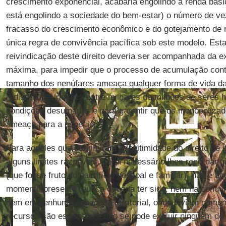
crescimento exponencial, acabaria engolindo a renda bá
está engolindo a sociedade do bem-estar) o número de 
fracasso do crescimento econômico e do gotejamento de 
única regra de convivência pacífica sob este modelo. Esta
reivindicação deste direito deveria ser acompanhada da 
máxima, para impedir que o processo de acumulação con
tamanho dos nenúfares ameaça qualquer forma de vida da
redistribuir a riqueza entre milhares de milhões de sere
condições desumanas e para garantir que os monopolizad
ameaça para a espécie.
Para aqueles que esgrimiram a legitimidade do direito de 
alguns limites razoáveis, seria necessário lhes recordar 
(que fosse fruto do sacrifício pessoal e familiar), não é 
momento presente (nunca deveria ter sido, nem na conqu
nem em nenhuma conquista territorial, onde viviam comun
recursos são escassos e não se pode excluir ninguém d