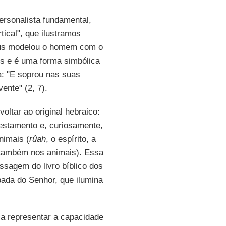
ersonalista fundamental,
ical", que ilustramos
Deus modelou o homem com o
ais e é uma forma simbólica
a: "E soprou nas suas
ente" (2, 7).
voltar ao original hebraico:
Testamento e, curiosamente,
nimais (
rûah
, o espírito, a
te também nos animais). Essa
ssagem do livro bíblico dos
ada do Senhor, que ilumina
 a representar a capacidade