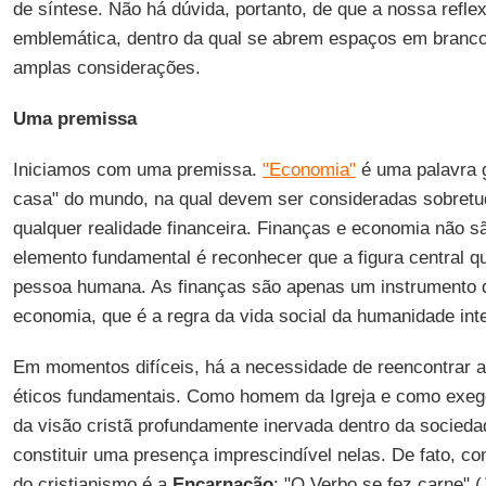
de síntese. Não há dúvida, portanto, de que a nossa refl
emblemática, dentro da qual se abrem espaços em branco
amplas considerações.
Uma premissa
Iniciamos com uma premissa.
"Economia"
é uma palavra gr
casa" do mundo, na qual devem ser consideradas sobretu
qualquer realidade financeira. Finanças e economia não s
elemento fundamental é reconhecer que a figura central q
pessoa humana. As finanças são apenas um instrumento q
economia, que é a regra da vida social da humanidade inte
Em momentos difíceis, há a necessidade de reencontrar al
éticos fundamentais. Como homem da Igreja e como exegeta
da visão cristã profundamente inervada dentro da socieda
constituir uma presença imprescindível nelas. De fato, co
do cristianismo é a
Encarnação
: "O Verbo se fez carne" (