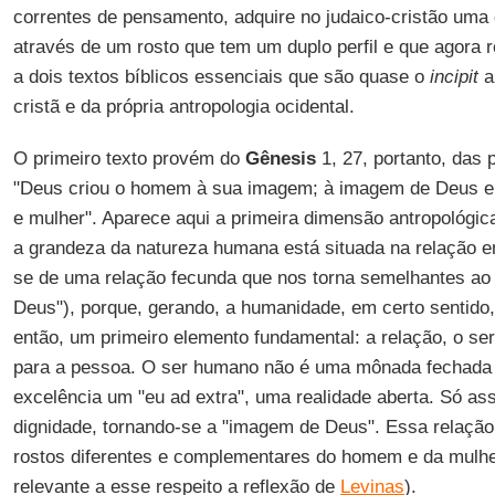
correntes de pensamento, adquire no judaico-cristão uma 
através de um rosto que tem um duplo perfil e que agora 
a dois textos bíblicos essenciais que são quase o
incipit
a
cristã e da própria antropologia ocidental.
O primeiro texto provém do
Gênesis
1, 27, portanto, das p
"Deus criou o homem à sua imagem; à imagem de Deus el
e mulher". Aparece aqui a primeira dimensão antropológica:
a grandeza da natureza humana está situada na relação e
se de uma relação fecunda que nos torna semelhantes ao
Deus"), porque, gerando, a humanidade, em certo sentido, 
então, um primeiro elemento fundamental: a relação, o se
para a pessoa. O ser humano não é uma mônada fechada
excelência um "eu ad extra", uma realidade aberta. Só as
dignidade, tornando-se a "imagem de Deus". Essa relação 
rostos diferentes e complementares do homem e da mulhe
relevante a esse respeito a reflexão de
Levinas
).