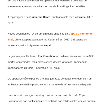
Em 2013, foram 185 mortes de operários dos estádios e de obras de
infraestrutura; muitos trabalham em condição análoga à escravidão.
A reportagem é de
Guilherme Dearo
, publicada pela revista
Exame
, 24-01-
2014.
Novos documentos revelaram um dado chocante da
Copa do Mundo de
2022
, planejada para acontecer no
Catar
: só em 2013, 185 operários
morreram, todos imigrantes do
Nepal
.
Segundo o jornal britânico
The Guardian
, nos últimos dois anos foram 382
mortes confirmadas, mas novos casos devem vir à tona. Também há
trabalhadores da Índia, Paquistão e Sri Lanka.
Os operários são expostos a longas jornadas de trabalho e lidam com um
ambiente de trabalho pouco seguro e carente de infraestrutura adequada.
Há relatos de condições análogas à escravidão nas obras da
Copa
.
Passaportes são confiscados e os salários são retidos pelos chefes durante