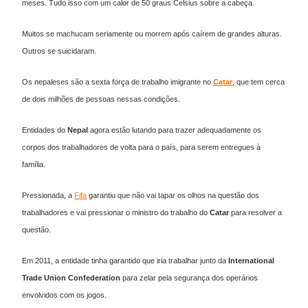
meses. Tudo isso com um calor de 50 graus Celsius sobre a cabeça.
Muitos se machucam seriamente ou morrem após caírem de grandes alturas.
Outros se suicidaram.
Os nepaleses são a sexta força de trabalho imigrante no
Catar
, que tem cerca
de dois milhões de pessoas nessas condições.
Entidades do
Nepal
agora estão lutando para trazer adequadamente os
corpos dos trabalhadores de volta para o país, para serem entregues à
família.
Pressionada, a
Fifa
garantiu que não vai tapar os olhos na questão dos
trabalhadores e vai pressionar o ministro do trabalho do
Catar
para resolver a
questão.
Em 2011, a entidade tinha garantido que iria trabalhar junto da
International
Trade Union Confederation
para zelar pela segurança dos operários
envolvidos com os jogos.