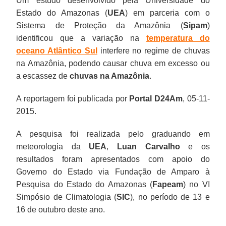
Um estudo desenvolvido pela Universidade do
Estado do Amazonas (
UEA
) em parceria com o
Sistema de Proteção da Amazônia (
Sipam
)
identificou que a variação na
temperatura do
oceano Atlântico Sul
interfere no regime de chuvas
na Amazônia, podendo causar chuva em excesso ou
a escassez de
chuvas na Amazônia
.
A reportagem foi publicada por
Portal D24Am
, 05-11-
2015.
A pesquisa foi realizada pelo graduando em
meteorologia da
UEA
,
Luan Carvalho
e os
resultados foram apresentados com apoio do
Governo do Estado via Fundação de Amparo à
Pesquisa do Estado do Amazonas (
Fapeam
) no VI
Simpósio de Climatologia (
SIC
), no período de 13 e
16 de outubro deste ano.