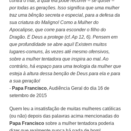
contra o mal, à qual ela pode recorrer – se quiser –
por todas as gerações. Isso significa que uma mulher
traz uma bênção secreta e especial, para a defesa da
sua criatura do Maligno! Como a Mulher do
Apocalipse, que corre para esconder o filho do
Dragão. E Deus a protege (cf. Ap 12, 6). Pensem em
que profundidade se abre aqui! Existem muitos
lugares-comuns, às vezes até mesmo ofensivos,
sobre a mulher tentadora que inspira ao mal. Ao
contrário, há espaço para uma teologia da mulher que
esteja à altura dessa benção de Deus para ela e para
a sua geração!
-
Papa Francisco
, Audiência Geral do dia 16 de
setembro de 2015
Quem leu a insatisfação de muitas mulheres católicas
(ou não) depois das palavras acima mencionadas do
Papa Francisco
sobre a mulher tentadora poderia
dizer que realmente nunca há nada de bom!