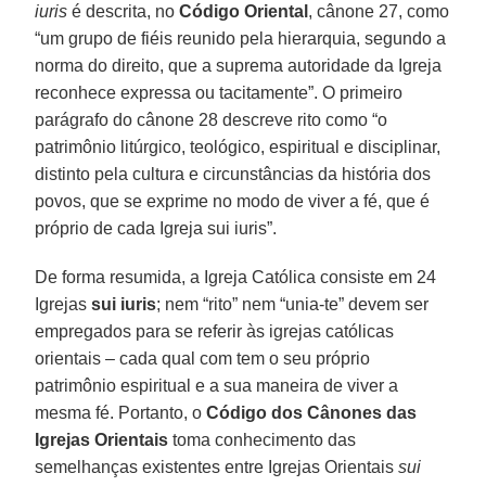
iuris
é descrita, no
Código Oriental
, cânone 27, como
“um grupo de fiéis reunido pela hierarquia, segundo a
norma do direito, que a suprema autoridade da Igreja
reconhece expressa ou tacitamente”. O primeiro
parágrafo do cânone 28 descreve rito como “o
patrimônio litúrgico, teológico, espiritual e disciplinar,
distinto pela cultura e circunstâncias da história dos
povos, que se exprime no modo de viver a fé, que é
próprio de cada Igreja sui iuris”.
De forma resumida, a Igreja Católica consiste em 24
Igrejas
sui iuris
; nem “rito” nem “unia-te” devem ser
empregados para se referir às igrejas católicas
orientais – cada qual com tem o seu próprio
patrimônio espiritual e a sua maneira de viver a
mesma fé. Portanto, o
Código dos Cânones das
Igrejas Orientais
toma conhecimento das
semelhanças existentes entre Igrejas Orientais
sui