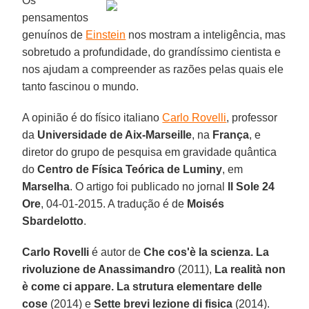
Os
pensamentos
genuínos de
Einstein
nos mostram a inteligência, mas
sobretudo a profundidade, do grandíssimo cientista e
nos ajudam a compreender as razões pelas quais ele
tanto fascinou o mundo.
A opinião é do físico italiano
Carlo Rovelli
, professor
da
Universidade de Aix-Marseille
, na
França
, e
diretor do grupo de pesquisa em gravidade quântica
do
Centro de Física Teórica de Luminy
, em
Marselha
. O artigo foi publicado no jornal
Il Sole 24
Ore
, 04-01-2015. A tradução é de
Moisés
Sbardelotto
.
Carlo Rovelli
é autor de
Che cos'è la scienza. La
rivoluzione de Anassimandro
(2011),
La realità non
è come ci appare. La strutura elementare delle
cose
(2014) e
Sette brevi lezione di fisica
(2014).