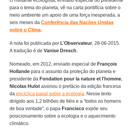
O militante ecologista, enviado especial do presidente
para o tema do planeta, vê na carta pontifícia sobre o
meio ambiente um apoio de uma força inesperada, a
seis meses da
Conferência das Nações Unidas
sobre o Clima
.
A nota foi publicada por
L’Observateur
, 28-06-2015.
A tradução é de
Vanise Dresch
.
Nomeado, em 2012, enviado especial de
François
Hollande
para o assunto da proteção do planeta e
presidente da
Fondation pour la nature et l'homme
,
Nicolas Hulot
assinou o prefácio da edição francesa
da
encíclica papal sobre a ecologia
. Nesse texto
dirigido aos 1,2 bilhões de fiéis e a “todos os homens
de boa vontade”, o papa
Francisco
expõe seu
posicionamento sobre a ecologia e o aquecimento
climático.