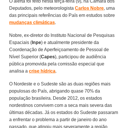
O alerta foi feito nesta terça-feira (9), na Câmara dos
Deputados, pelo meteorologista
Carlos Nobre
, uma
das principais referências do País em estudos sobre
mudanças climáticas
.
Nobre, ex-diretor do Instituto Nacional de Pesquisas
Espaciais (
Inpe
) e atualmente presidente da
Coordenação de Aperfeiçoamento de Pessoal de
Nível Superior (
Capes
), participou de audiência
pública promovida pela comissão especial que
analisa a
crise hídrica
.
O Nordeste e o Sudeste são as duas regiões mais
populosas do País, abrigando quase 70% da
população brasileira. Desde 2012, os estados
nordestinos convivem com a seca mais severa das
últimas décadas. Já os estados do Sudeste passaram
a enfrentar o problema a partir de janeiro do ano
passado, que atingiu mais severamente a região