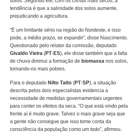
solos. Segundo ele, com os climas mais secos, a
tendência é que a salinidade dos solos aumente,
prejudicando a agricultura.
“É um limitante sério na região do Nordeste, e isso
pode, a médio prazo, se expandir”, disse Nascimento.
Questionado pelo relator da comissão, deputado
Givaldo Vieira
(
PT
-
ES
), ele disse também que a falta
de chuva diminui a formação de
biomassa
nos solos,
tornando-os mais pobres.
Para o deputado
Nilto Tatto
(
PT
-
SP
), a situação
descrita pelos dois especialistas evidencia a
necessidade de medidas governamentais urgentes
para conter os efeitos da seca. “O que está vindo pela
frente aí é muito grave. Talvez o mais grave seja que
a gente não consegue que isso tome conta da
consciência da população como um todo”, afirmou.