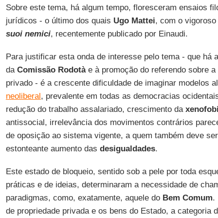
Sobre este tema, há algum tempo, floresceram ensaios fi
jurídicos - o último dos quais
Ugo Mattei
, com o vigoroso 
suoi nemici
, recentemente publicado por Einaudi.
Para justificar esta onda de interesse pelo tema - que há 
da
Comissão Rodotà
e à promoção do referendo sobre a r
privado - é a crescente dificuldade de imaginar modelos a
neoliberal
, prevalente em todas as democracias ocidentais.
redução do trabalho assalariado, crescimento da
xenofob
antissocial, irrelevância dos movimentos contrários pare
de oposição ao sistema vigente, a quem também deve ser a
estonteante aumento das
desigualdades
.
Este estado de bloqueio, sentido sob a pele por toda esq
práticas e de ideias, determinaram a necessidade de ch
paradigmas, como, exatamente, aquele do
Bem Comum
.
de propriedade privada e os bens do Estado, a categoria