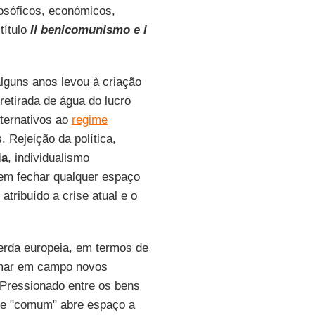
losóficos, económicos,
título
Il benicomunismo e i
alguns anos levou à criação
etirada de água do lucro
lternativos ao
regime
 Rejeição da política,
ia
, individualismo
cem fechar qualquer espaço
tribuído a crise atual e o
uerda europeia, em termos de
amar em campo novos
 Pressionado entre os bens
 de "comum" abre espaço a