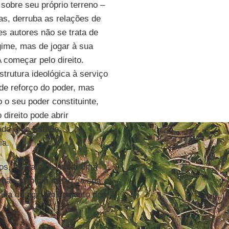
sobre seu próprio terreno –
s, derruba as relações de
es autores não se trata de
gime, mas de jogar à sua
A começar pelo direito.
trutura ideológica à serviço
de reforço do poder, mas
o seu poder constituinte,
direito pode abrir
ado e do Estado,
ia.
os, se trata de ativar uma
u não, não em razão da sua
cida do agir em conjunto dos