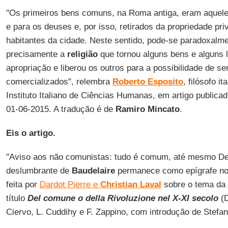
"Os primeiros bens comuns, na Roma antiga, eram aquele
e para os deuses e, por isso, retirados da propriedade pr
habitantes da cidade. Neste sentido, pode-se paradoxalme
precisamente a
religião
que tornou alguns bens e alguns l
apropriação e liberou os outros para a possibilidade de s
comercializados", relembra
Roberto Esposito
, filósofo it
Instituto Italiano de Ciências Humanas, em artigo publicad
01-06-2015. A tradução é de
Ramiro Mincato
.
Eis o artigo.
"Aviso aos não comunistas: tudo é comum, até mesmo De
deslumbrante de
Baudelaire
permanece como epígrafe no 
feita por
Dardot Pierre
e
Christian Laval
sobre o tema da
título
Del comune o della Rivoluzione nel X-XI secolo
(D
Ciervo, L. Cuddihy e F. Zappino, com introdução de Stefa