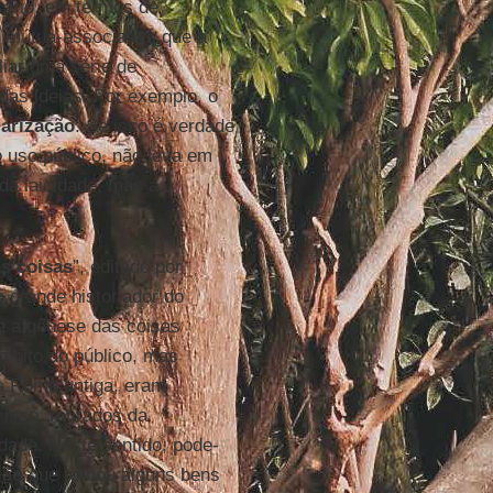
sário, em termos de
o mútua-associativa que a
iar uma série de
das ideias. Por exemplo, o
larização
. Se isso é verdade
o uso público, não leva em
 da laicidade, mas à
as coisas
”, editado por
o grande historiador do
a a gênese das coisas
âmbito do público, mas
a Roma antiga, eram
isso, retirados da
idade. Neste sentido, pode-
ião
que tornou alguns bens