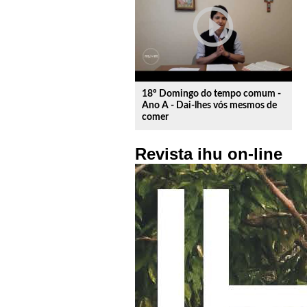
play_circle_outline
18º Domingo do tempo comum -
Ano A - Dai-lhes vós mesmos de
comer
Revista ihu on-line