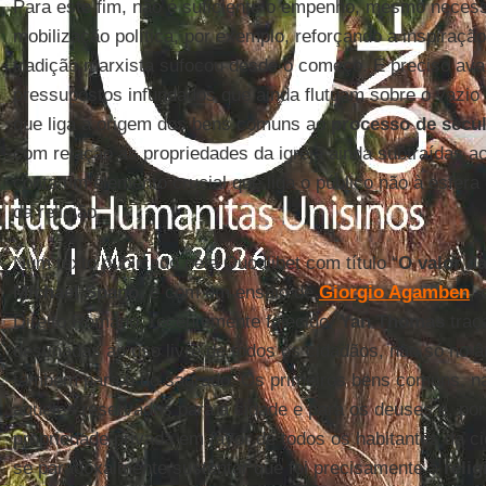
Para este fim, não é suficiente o empenho, mesmo neces
mobilização política, por exemplo, reforçando a inspiraçã
tradição marxista sufocou desde o começo. É preciso aval
pressupostos infundados que ainda flutuam sobre o vazio 
que liga a origem dos bens comuns ao
processo de secu
com relação às propriedades da igreja ainda subtraídas a
conta um elemento crucial que liga o público não à esfera
da religião.
Num texto publicado pela Quodlibet com título “
O valor d
Michael Spanò
, e com um ensaio de
Giorgio Agamben
, 
Direito Romano, recentemente falecido,
Yan Thomas
traç
destinadas ao uso livre de todos os cidadãos, não só no 
também para o do sagrado. Os primeiros bens comuns, n
aqueles reservados para a cidade e para os deuses e, por 
propriedade privada em favor de todos os habitantes da c
se paradoxalmente sustentar que foi precisamente a
relig