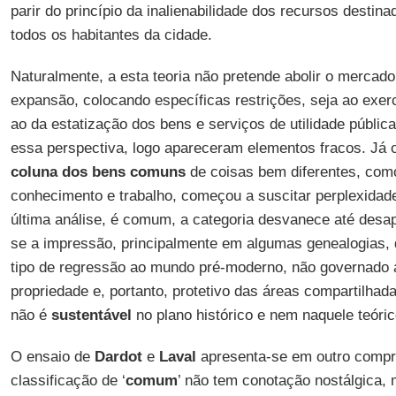
parir do princípio da inalienabilidade dos recursos destin
todos os habitantes da cidade.
Naturalmente, a esta teoria não pretende abolir o mercado
expansão, colocando específicas restrições, seja ao exerc
ao da estatização dos bens e serviços de utilidade públic
essa perspectiva, logo apareceram elementos fracos. Já 
coluna dos bens comuns
de coisas bem diferentes, como 
conhecimento e trabalho, começou a suscitar perplexidad
última análise, é comum, a categoria desvanece até desap
se a impressão, principalmente em algumas genealogias,
tipo de regressão ao mundo pré-moderno, não governado
propriedade e, portanto, protetivo das áreas compartilhad
não é
sustentável
no plano histórico e nem naquele teóric
O ensaio de
Dardot
e
Laval
apresenta-se em outro compr
classificação de ‘
comum
’ não tem conotação nostálgica, 