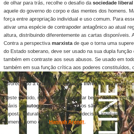
de olhar para trás, recolhe o desafio da
sociedade liberal
aquele do governo do corpo e das mentes dos homens. Ma
força entre apropriação individual e uso comum. Para ess
ativar uma espécie de contrapoder antagônico ao atual re
altura, distribuindo diferentemente as cartas disponíveis. 
Contra a perspectiva
marxista
de que o torna uma superes
do Estado soberano, deve ser usado na sua dupla função 
também em contraste aos seus abusos. Se usado em todo 
também em sua função crítica aos poderes constituídos, o 
passagens coletivas na estrutura de propriedade do merc
favorecendo a
criação de espaços livres
da sua ingerênc
Neste sentido, mais do que restaurar bens naturais perdid
práxis de
autogoverno
. Os recursos são apropriáveis, o
suposta naturalidade, mas de uma decisão instituinte nas
homens, como diria
Hannah Arendt
.