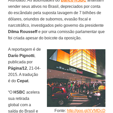
Afundado. As autoridades do
Banco HSBC
analisam
vender seus ativos no Brasil, depreciados por conta
do escândalo pela suposta lavagem de 7 bilhões de
dólares, oriundos de subornos, evasão fiscal e
narcotráfico, investigados pelo governo da presidente
Dilma Rousseff
e por uma comissão parlamentar que
foi criada apesar do boicote da oposição.
A reportagem é de
Darío Pignotti
,
publicada por
Página/12
, 21-04-
2015. A tradução
é do
Cepat
.
“O
HSBC
acelera
sua retirada
global com a
Fonte:
http://goo.gl/XVMDcD
saída do Brasil e