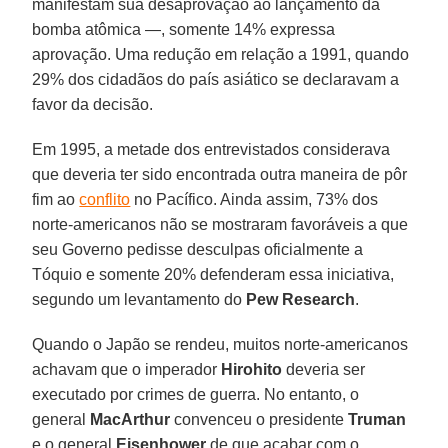
manifestam sua desaprovação ao lançamento da
bomba atômica —, somente 14% expressa
aprovação. Uma redução em relação a 1991, quando
29% dos cidadãos do país asiático se declaravam a
favor da decisão.
Em 1995, a metade dos entrevistados considerava
que deveria ter sido encontrada outra maneira de pôr
fim ao
conflito
no Pacífico. Ainda assim, 73% dos
norte-americanos não se mostraram favoráveis a que
seu Governo pedisse desculpas oficialmente a
Tóquio e somente 20% defenderam essa iniciativa,
segundo um levantamento do
Pew Research
.
Quando o Japão se rendeu, muitos norte-americanos
achavam que o imperador
Hirohito
deveria ser
executado por crimes de guerra. No entanto, o
general
MacArthur
convenceu o presidente
Truman
e o general
Eisenhower
de que acabar com o