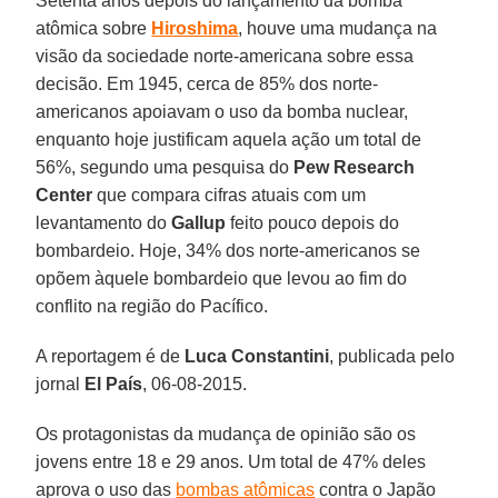
Setenta anos depois do lançamento da bomba
atômica sobre
Hiroshima
, houve uma mudança na
visão da sociedade norte-americana sobre essa
decisão. Em 1945, cerca de 85% dos norte-
americanos apoiavam o uso da bomba nuclear,
enquanto hoje justificam aquela ação um total de
56%, segundo uma pesquisa do
Pew Research
Center
que compara cifras atuais com um
levantamento do
Gallup
feito pouco depois do
bombardeio. Hoje, 34% dos norte-americanos se
opõem àquele bombardeio que levou ao fim do
conflito na região do Pacífico.
A reportagem é de
Luca Constantini
, publicada pelo
jornal
El País
, 06-08-2015.
Os protagonistas da mudança de opinião são os
jovens entre 18 e 29 anos. Um total de 47% deles
aprova o uso das
bombas atômicas
contra o Japão