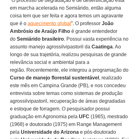
“O processo de degradação e de desertificação está
em marcha acelerada no Semiárido, então alguma
coisa tem que ser feita e agora temos um agravante
que é o
aquecimento global
”. O professor
João
Ambrósio de Araújo Filho
é grande entendedor
do
Semiárido
brasileiro
. Possui vasta experiência no
assunto manejo agrossilvipastoril da
Caatinga
. Ao
longo de sua trajetória, realizou pesquisas de grande
relevância social e ambiental para a
região. Recentemente, ele integrou a programação do
Curso de manejo florestal sustentável
, realizado
este mês em Campina Grande (PB), e nos concedeu
entrevista sobre temas como sistemas de produção
agrossilvipastoril, recuperação de áreas degradadas
e estoque de forragem. O pesquisador possui
graduação em Agronomia pela
UFC
(1965), mestrado
(1968) e doutorado (1975) em Range Management
pela
Universidade do Arizona
e pós-doutorado