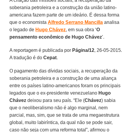
A criação das missões sociais, a recuperação da
soberania petroleira e a construção da união latino-
americana fazem parte de um ideário. É dessa forma
que o economista
Alfredo Serrano Mancilla
analisa
o legado de
Hugo Chávez
, em sua obra ‘
O
pensamento econômico de Hugo Chávez
’.
A reportagem é publicada por
Página/12
, 26-05-2015.
A tradução é do
Cepat
.
O pagamento das dívidas sociais, a recuperação da
soberania petroleira e a construção de uma aliança
entre os países latino-americanos foram os principais
legados que o ex-presidente venezuelano
Hugo
Chávez
deixou para seu país. “Ele (
Chávez
) sabia
que o neoliberalismo não é algo marginal, nem
parcial, mas, sim, que se trata de uma megaestrutura
global, muito labiríntica, da qual não se pode sair,
caso não seja com uma reforma total”, afirmou o