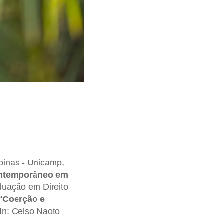
pinas - Unicamp,
contemporâneo em
duação em Direito
“
Coerção e
(In: Celso Naoto