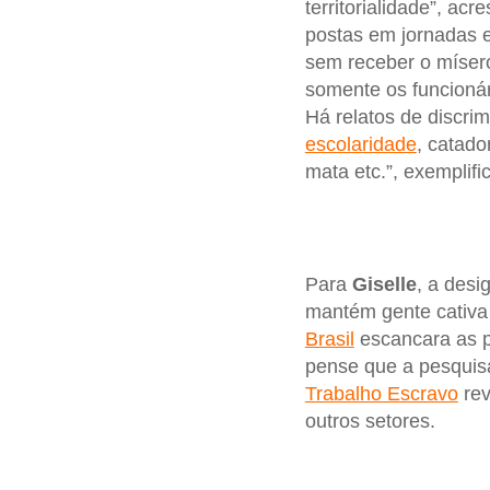
territorialidade”, ac
postas em jornadas 
sem receber o míser
somente os funcionár
Há relatos de discr
escolaridade
, catado
mata etc.”, exemplifi
Para
Giselle
, a des
mantém gente cativa
Brasil
escancara as pr
pense que a pesquis
Trabalho Escravo
rev
outros setores.