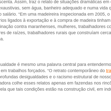
rescenta. Assim, traz o relato de situações dramáticas e
exaustivas, sem água, banheiro adequado e numa vida q
o salário. “Em uma madeireira inspecionada em 2005, o
ios ligados à exportação e à compra de madeira tinham 
iminação contra maranhenses, mulheres, trabalhadores 
res de raízes, trabalhadores rurais que construíam cer
ca.
igualdade é mesmo uma palavra central para entenderm
 em trabalhos forçados. “O retrato contemporâneo do
tr
ofundas desigualdades e o racismo estrutural de nosso 
adora colhe esses relatos apenas em fazendas nos rinc
ela que tais condições estão na construção civil, em indú