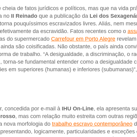
 cheia de fatos jurídicos e políticos, mas que na vida pr
da no
II Reinado
que a publicação da
Lei dos Sexagená
 torna pouquíssimos escravizados livres. Aliás, nem mes
efetivamente da escravidão. Fatos recentes como o
ass
as do supermercado
Carrefour em Porto Alegre
revelam 
ainda são coisificadas. Não obstante, o país ainda con
rma de trabalho. “A desigualdade, a discriminação, o r
, torna-se fundamental entender como a desigualdade cor
ões em superiores (humanas) e inferiores (subumanas)”,
ir, concedida por e-mail à
IHU On-Line
, ela apresenta s
rosso
, mas com relação muito estreita com outras regiõ
a nova morfologia do
trabalho escravo contemporâneo
d
apresentando, logicamente, particularidades e exceçõe