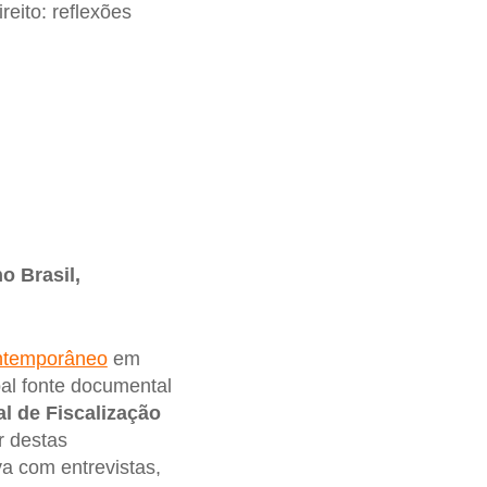
reito: reflexões
o Brasil,
ontemporâneo
em
al fonte documental
l de Fiscalização
r destas
va com entrevistas,