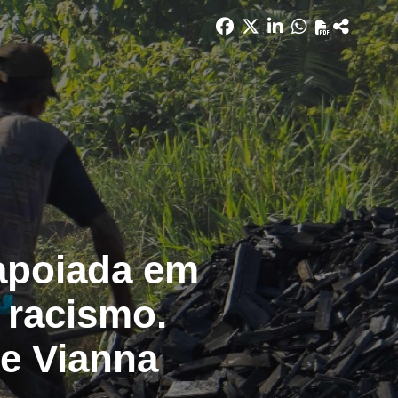
apoiada em
 racismo.
le Vianna