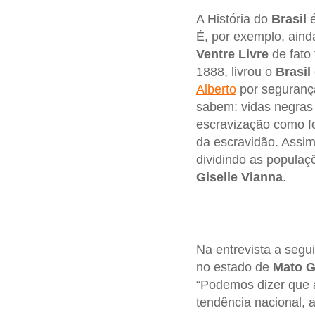
A História do
Brasil
é
É, por exemplo, ain
Ventre Livre
de fato
1888, livrou o
Brasil
Alberto
por seguranç
sabem: vidas negras 
escravização como fo
da escravidão. Assim
dividindo as populaç
Giselle Vianna
.
Na entrevista a segu
no estado de
Mato
G
“Podemos dizer que 
tendência nacional, 