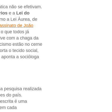
ática não se efetivam.
rios
e a
Lei do
mo a Lei Áurea, de
assinato de João
o que todos já
vive com a chaga da
acismo estão no cerne
ta o tecido social,
 aponta a socióloga
ua pesquisa realizada
es do país.
escrita é uma
s em cada