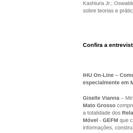
Kashiura Jr.; Oswaldo
sobre teorias e práti
Confira a entrevist
IHU On-Line – Como
especialmente em 
Giselle Vianna
– Min
Mato Grosso
compre
a totalidade dos
Rela
Móvel
-
GEFM
que co
informações, construí