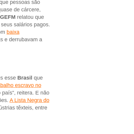
m que pessoas são
uase de cárcere,
GEFM
relatou que
seus salários pagos.
com
baixa
cas e derrubavam a
os esse
Brasil
que
abalho escravo no
país”, reitera. E não
ões.
A Lista Negra do
strias têxteis, entre