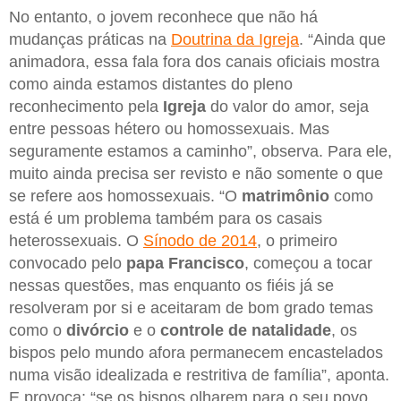
No entanto, o jovem reconhece que não há
mudanças práticas na
Doutrina da Igreja
. “Ainda que
animadora, essa fala fora dos canais oficiais mostra
como ainda estamos distantes do pleno
reconhecimento pela
Igreja
do valor do amor, seja
entre pessoas hétero ou homossexuais. Mas
seguramente estamos a caminho”, observa. Para ele,
muito ainda precisa ser revisto e não somente o que
se refere aos homossexuais. “O
matrimônio
como
está é um problema também para os casais
heterossexuais. O
Sínodo de 2014
, o primeiro
convocado pelo
papa Francisco
, começou a tocar
nessas questões, mas enquanto os fiéis já se
resolveram por si e aceitaram de bom grado temas
como o
divórcio
e o
controle de natalidade
, os
bispos pelo mundo afora permanecem encastelados
numa visão idealizada e restritiva de família”, aponta.
E provoca: “se os bispos olharem para o seu povo,