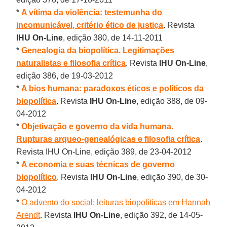
*
A vítima da violência: testemunha do
incomunicável, critério ético de justiça
. Revista
IHU On-Line
, edição 380, de 14-11-2011
*
Genealogia da biopolítica. Legitimações
naturalistas e filosofia crítica
. Revista
IHU On-Line
,
edição 386, de 19-03-2012
*
A bios humana: paradoxos éticos e políticos da
biopolítica
. Revista
IHU On-Line
, edição 388, de 09-
04-2012
*
Objetivação e governo da vida humana.
Rupturas arqueo-genealógicas e filosofia crítica
.
Revista IHU On-Line, edição 389, de 23-04-2012
*
A economia e suas técnicas de governo
biopolítico
. Revista
IHU On-Line
, edição 390, de 30-
04-2012
*
O advento do social: leituras biopolíticas em Hannah
Arendt
. Revista
IHU On-Line
, edição 392, de 14-05-