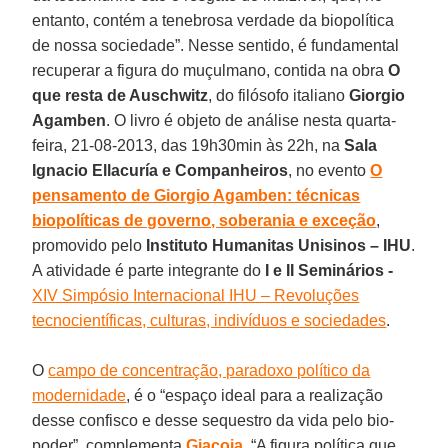
entanto, contém a tenebrosa verdade da biopolítica
de nossa sociedade”. Nesse sentido, é fundamental
recuperar a figura do muçulmano, contida na obra
O
que resta de Auschwitz
, do filósofo italiano
Giorgio
Agamben
. O livro é objeto de análise nesta quarta-
feira, 21-08-2013, das 19h30min às 22h, na
Sala
Ignacio Ellacuría e Companheiros
, no evento
O
pensamento de Giorgio Agamben: técnicas
biopolíticas de governo, soberania e exceção
,
promovido pelo
Instituto Humanitas Unisinos – IHU
.
A atividade é parte integrante do
I e II Seminários -
XIV Simpósio Internacional IHU – Revoluções
tecnocientíficas, culturas, indivíduos e sociedades
.
O
campo de concentração, paradoxo político da
modernidade
, é o “espaço ideal para a realização
desse confisco e desse sequestro da vida pelo bio-
poder”, complementa
Giacoia
. “A figura política que