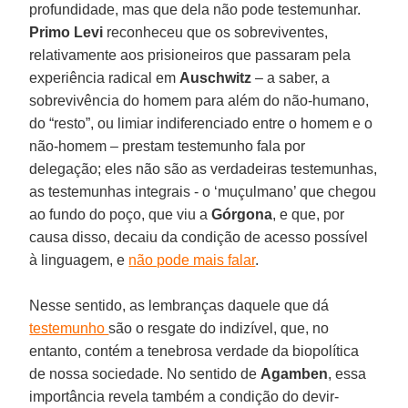
profundidade, mas que dela não pode testemunhar.
Primo Levi
reconheceu que os sobreviventes,
relativamente aos prisioneiros que passaram pela
experiência radical em
Auschwitz
– a saber, a
sobrevivência do homem para além do não-humano,
do “resto”, ou limiar indiferenciado entre o homem e o
não-homem – prestam testemunho fala por
delegação; eles não são as verdadeiras testemunhas,
as testemunhas integrais - o ‘muçulmano’ que chegou
ao fundo do poço, que viu a
Górgona
, e que, por
causa disso, decaiu da condição de acesso possível
à linguagem, e
não pode mais falar
.
Nesse sentido, as lembranças daquele que dá
testemunho
são o resgate do indizível, que, no
entanto, contém a tenebrosa verdade da biopolítica
de nossa sociedade. No sentido de
Agamben
, essa
importância revela também a condição do devir-