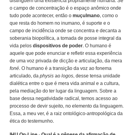
distinguem uma existência propriamente humana. Se
o campo de concentração é o espaço anômico onde
tudo pode acontecer, então o
muçulmano
, como o
que resta do homem no inumano, é suporte e o
campo de incidência onde se concentra e decanta a
soberania biopolítica, a tomada de posse integral da
vida pelos
dispositivos de poder
. O humano é
aquele que pode enunciar e refletir essa experiência
de uma voz privada de dicção e articulação, da mera
foné
. O humano é a transição da voz ao fonema
articulado, da
physis
ao
logos
, desse tensa unidade
dialética entre o que é mera vida animal e a cultura,
pela mediação do ter lugar da linguagem. Sobre a
base dessa negatividade radical, temos acesso ao
processo de devir sujeito, no elemento da linguagem.
Essa, a meu ver, é a raiz ontológico-antropológica da
ética do testemunho.
IHU On-Line - Qual é a gênese da afirmação de