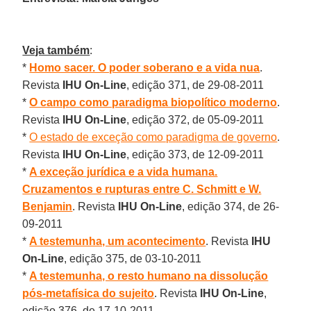
Veja também
:
*
Homo sacer. O poder soberano e a vida nua
.
Revista
IHU On-Line
, edição 371, de 29-08-2011
*
O campo como paradigma biopolítico moderno
.
Revista
IHU On-Line
, edição 372, de 05-09-2011
*
O estado de exceção como paradigma de governo
.
Revista
IHU On-Line
, edição 373, de 12-09-2011
*
A exceção jurídica e a vida humana.
Cruzamentos e rupturas entre C. Schmitt e W.
Benjamin
. Revista
IHU On-Line
, edição 374, de 26-
09-2011
*
A testemunha, um acontecimento
. Revista
IHU
On-Line
, edição 375, de 03-10-2011
*
A testemunha, o resto humano na dissolução
pós-metafísica do sujeito
. Revista
IHU On-Line
,
edição 376, de 17-10-2011