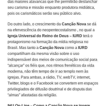
das maiores alavancas que lhe permitirão deslanchar
seu carisma e missão enquanto produtora midiática,
pois os carismáticos serão seu público alvo.
Do outro lado, o crescimento da
Canção Nova
se dá
na efervescência do neopentecostalismo , no qual a
Igreja Universal do Reino de Deus – IURD
terá o
protagonismo na formação da mídia religiosa no
Brasil. Mas tanto a
Canção Nova
como a
IURD
compartilham da mesma visão sobre o uso
indispensável dos meios de comunicação social para
“alcançar” os fiéis que, nos ritmos frenéticos da vida
moderna, não têm tempo de ir ao templo nem às
igrejas. Para ambas, a rádio, TV, webTV, internet,
Twitter, blogs e o Facebook se convertem em espaços
privilegiados de difusão doutrinal e de disputa das
“almas” afastadas da religião.
IHU On-Line – Como a Canção Nova se insere