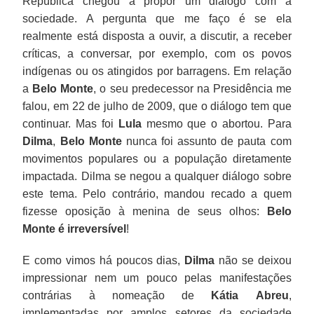
República chegou a propor um diálogo com a
sociedade. A pergunta que me faço é se ela
realmente está disposta a ouvir, a discutir, a receber
críticas, a conversar, por exemplo, com os povos
indígenas ou os atingidos por barragens. Em relação
a
Belo Monte
, o seu predecessor na Presidência me
falou, em 22 de julho de 2009, que o diálogo tem que
continuar. Mas foi
Lula
mesmo que o abortou. Para
Dilma
,
Belo Monte
nunca foi assunto de pauta com
movimentos populares ou a população diretamente
impactada. Dilma se negou a qualquer diálogo sobre
este tema. Pelo contrário, mandou recado a quem
fizesse oposição à menina de seus olhos:
Belo
Monte é irreversível
!
E como vimos há poucos dias,
Dilma
não se deixou
impressionar nem um pouco pelas manifestações
contrárias à nomeação de
Kátia
Abreu
,
implementadas por amplos setores da sociedade