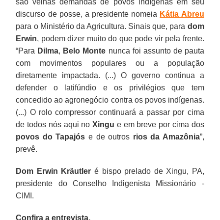
são velhas demandas de povos indígenas em seu
discurso de posse, a presidente nomeia
Kátia Abreu
para o Ministério da Agricultura. Sinais que, para
dom
Erwin
, podem dizer muito do que pode vir pela frente.
“Para
Dilma
,
Belo Monte
nunca foi assunto de pauta
com movimentos populares ou a população
diretamente impactada. (...) O governo continua a
defender o latifúndio e os privilégios que tem
concedido ao agronegócio contra os povos indígenas.
(...) O rolo compressor continuará a passar por cima
de todos nós aqui no
Xingu
e em breve por cima dos
povos do Tapajós
e de outros
rios da Amazônia
”,
prevê.
Dom Erwin Kräutler
é bispo prelado de Xingu, PA,
presidente do Conselho Indigenista Missionário -
CIMI.
Confira a entrevista.