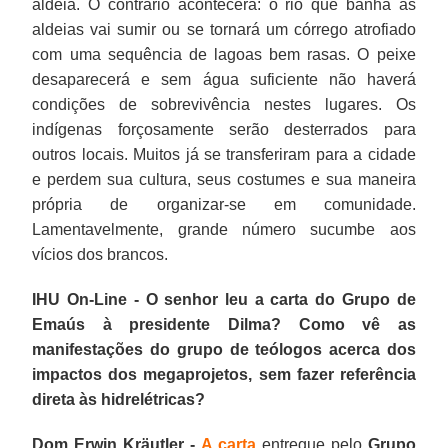
aldeia. O contrário acontecerá: o rio que banha as
aldeias vai sumir ou se tornará um córrego atrofiado
com uma sequência de lagoas bem rasas. O peixe
desaparecerá e sem água suficiente não haverá
condições de sobrevivência nestes lugares. Os
indígenas forçosamente serão desterrados para
outros locais. Muitos já se transferiram para a cidade
e perdem sua cultura, seus costumes e sua maneira
própria de organizar-se em comunidade.
Lamentavelmente, grande número sucumbe aos
vícios dos brancos.
IHU On-Line - O senhor leu a carta do Grupo de
Emaús à presidente Dilma? Como vê as
manifestações do grupo de teólogos acerca dos
impactos dos megaprojetos, sem fazer referência
direta às hidrelétricas?
Dom Erwin Kräutler -
A carta
entregue pelo
Grupo