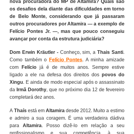
nova procuradora do MP de Altamira? Quais são
os desafios dela diante das dificuldades em torno
de Belo Monte, considerando que já passaram
outros procuradores por Altamira — a exemplo de
Felício Pontes Jr. —, mas que pouco conseguiu
avançar por conta da estrutura judiciária?
Dom Erwin Kräutler -
Conheço, sim, a
Thais
Santi
.
Como também o
Felício
Pontes
. A minha amizade
com
Felício
já é de muitos anos. Sempre estive
ligado a ele na defesa dos direitos dos
povos do
Xingu
. E ainda de modo especial após o assassinato
da
Irmã Dorothy
, que no próximo dia 12 de fevereiro
completará dez anos.
A
Thaís
está em
Altamira
desde 2012. Muito a estimo
e admiro a sua coragem. É uma verdadeira dádiva
para
Altamira
. Posso dizê-lo em relação a seu
profissionalismo e sua competência, à sua