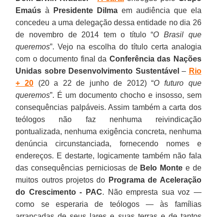
Emaús
à
Presidente
Dilma
em audiência que ela
concedeu a uma delegação dessa entidade no dia 26
de novembro de 2014 tem o título “
O Brasil que
queremos
”. Vejo na escolha do título certa analogia
com o documento final da
Conferência das Nações
Unidas sobre Desenvolvimento
Sustentável
–
Rio
+ 20
(20 a 22 de junho de 2012) “
O futuro que
queremos
”. É um documento chocho e insosso, sem
consequências palpáveis. Assim também a carta dos
teólogos não faz nenhuma reivindicação
pontualizada, nenhuma exigência concreta, nenhuma
denúncia circunstanciada, fornecendo nomes e
endereços. E destarte, logicamente também não fala
das consequências perniciosas de
Belo Monte
e de
muitos outros projetos do
Programa de Aceleração
do Crescimento - PAC
. Não empresta sua voz —
como se esperaria de teólogos — às famílias
arrancadas de seus lares e suas terras e de tantos