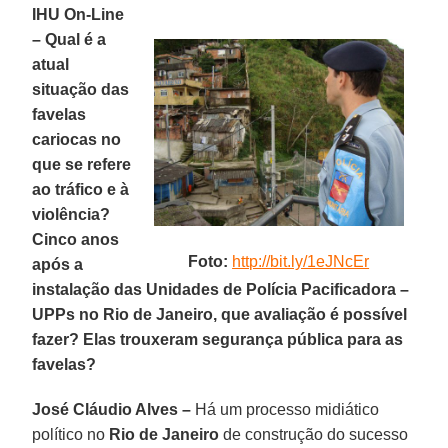
IHU On-Line
– Qual é a
atual
situação das
favelas
cariocas no
que se refere
ao tráfico e à
violência?
Cinco anos
Foto:
http://bit.ly/1eJNcEr
após a
instalação das Unidades de Polícia Pacificadora –
UPPs no Rio de Janeiro, que avaliação é possível
fazer? Elas trouxeram segurança pública para as
favelas?
José Cláudio Alves –
Há um processo midiático
político no
Rio de Janeiro
de construção do sucesso