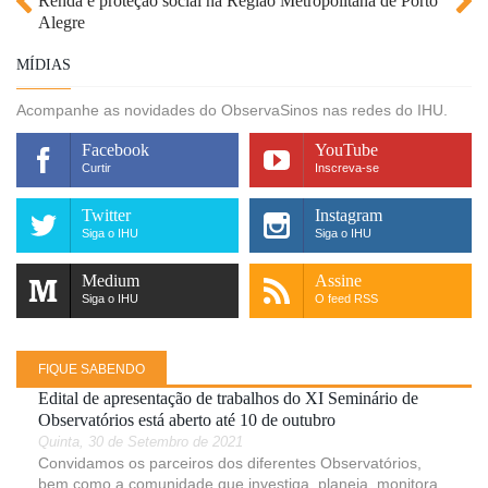
Renda e proteção social na Região Metropolitana de Porto
Alegre
MÍDIAS
Acompanhe as novidades do ObservaSinos nas redes do IHU.
Facebook
YouTube
Curtir
Inscreva-se
Twitter
Instagram
Siga o IHU
Siga o IHU
Medium
Assine
Siga o IHU
O feed RSS
FIQUE SABENDO
Edital de apresentação de trabalhos do XI Seminário de
Observatórios está aberto até 10 de outubro
Quinta, 30 de Setembro de 2021
Convidamos os parceiros dos diferentes Observatórios,
bem como a comunidade que investiga, planeja, monitora