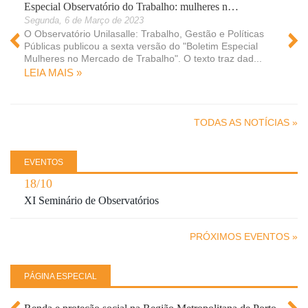
Especial Observatório do Trabalho: mulheres n…
Segunda, 6 de Março de 2023
O Observatório Unilasalle: Trabalho, Gestão e Políticas
Públicas publicou a sexta versão do "Boletim Especial
Mulheres no Mercado de Trabalho". O texto traz dad...
LEIA MAIS »
 »
TODAS AS NOTÍCIAS »
EVENTOS
18/10
XI Seminário de Observatórios
PRÓXIMOS EVENTOS »
PÁGINA ESPECIAL