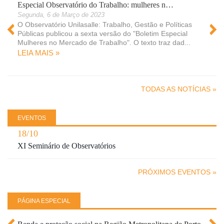
Especial Observatório do Trabalho: mulheres n…
Segunda, 6 de Março de 2023
O Observatório Unilasalle: Trabalho, Gestão e Políticas
Públicas publicou a sexta versão do "Boletim Especial
Mulheres no Mercado de Trabalho". O texto traz dad...
LEIA MAIS »
 »
TODAS AS NOTÍCIAS »
EVENTOS
18/10
XI Seminário de Observatórios
PRÓXIMOS EVENTOS »
PÁGINA ESPECIAL