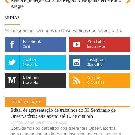
Renda e proteção social na Região Metropolitana de Porto
Alegre
MÍDIAS
Acompanhe as novidades do ObservaSinos nas redes do IHU.
Facebook
YouTube
Curtir
Inscreva-se
Twitter
Instagram
Siga o IHU
Siga o IHU
Medium
Assine
Siga o IHU
O feed RSS
FIQUE SABENDO
Edital de apresentação de trabalhos do XI Seminário de
Observatórios está aberto até 10 de outubro
Quinta, 30 de Setembro de 2021
Convidamos os parceiros dos diferentes Observatórios,
bem como a comunidade que investiga, planeja, monitora