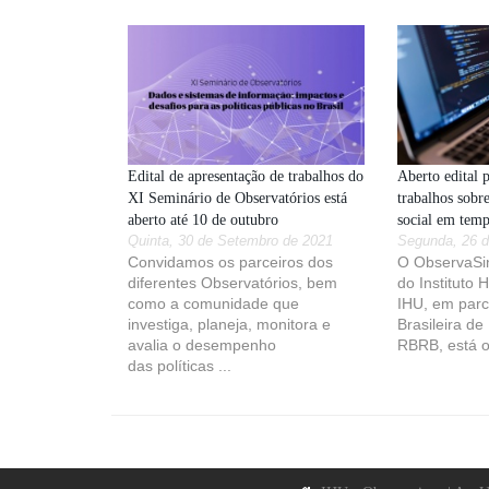
Edital de apresentação de trabalhos do
Aberto edital 
XI Seminário de Observatórios está
trabalhos sobr
aberto até 10 de outubro
social em tem
Quinta, 30 de Setembro de 2021
Segunda, 26 d
Convidamos os parceiros dos
O ObservaSin
diferentes Observatórios, bem
do Instituto 
como a comunidade que
IHU, em parc
investiga, planeja, monitora e
Brasileira de
avalia o desempenho
RBRB, está o
das políticas ...