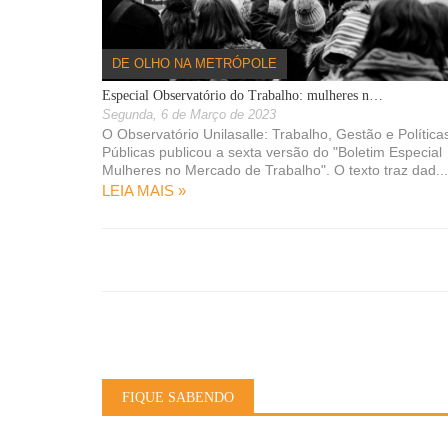
os para 2021
16/10/2020
DE OLHO NA METRÓPOLE
feituras do Vale
Especial Observatório do Trabalho: mulheres n…
Segunda, 6 de Março de 2023
O Observatório Unilasalle: Trabalho, Gestão e Política
08/04/2020
Públicas publicou a sexta versão do "Boletim Especial
e Canoas, Esteio,
Mulheres no Mercado de Trabalho". O texto traz dad...
nta Rita
LEIA MAIS »
AS NOTÍCIAS »
FIQUE SABENDO