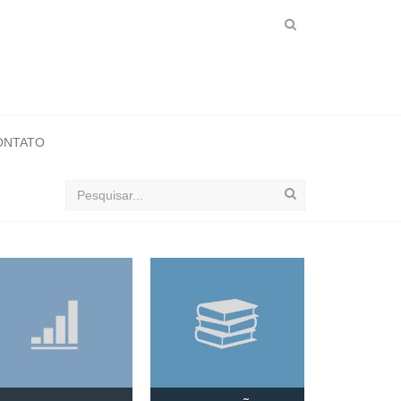
ONTATO
Buscar
no
ObservaSinos