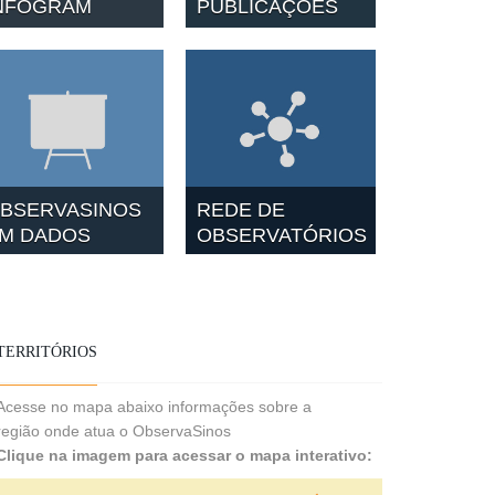
NFOGRAM
PUBLICAÇÕES
BSERVASINOS
REDE DE
M DADOS
OBSERVATÓRIOS
TERRITÓRIOS
Acesse no mapa abaixo informações sobre a
região onde atua o ObservaSinos
Clique na imagem para acessar o mapa interativo: