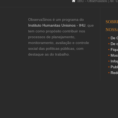
IHU - Observasinos | Av. 
ObservaSinos é um programa do
SOBR
Instituto Humanitas Unisinos - IHU
, que
NOSS
tem como propósito contribuir nos
processos de planejamento,
De O
monitoramento, avaliação e controle
De o
social das políticas públicas, com
Fiq
destaque as do trabalho.
Mos
Info
Publ
Rede