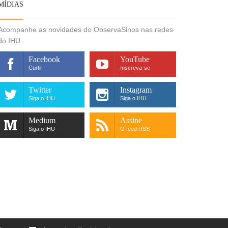
MÍDIAS
Acompanhe as novidades do ObservaSinos nas redes
do IHU.
Facebook
YouTube
Curtir
Inscreva-se
Twitter
Instagram
Siga o IHU
Siga o IHU
Medium
Assine
Siga o IHU
O feed RSS