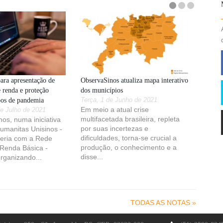
para apresentação de
ObservaSinos atualiza mapa interativo
e renda e proteção
dos municípios
pos de pandemia
Terça, 1 de Junho de 2021
Em meio a atual crise
e Julho de 2021
multifacetada brasileira, repleta
os, numa iniciativa
por suas incertezas e
Humanitas Unisinos -
dificuldades, torna-se crucial a
eria com a Rede
produção, o conhecimento e a
 Renda Básica -
disse...
rganizando...
TODAS AS NOTAS »