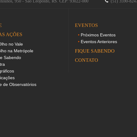
Unisinos, 950 - São Leopoldo, RS. CEP: 93022-000
(51) 3590-82
E
EVENTOS
AS AÇÕES
Próximos Eventos
Eventos Anteriores
lho no Vale
lho na Metrópole
FIQUE SABENDO
ue Sabendo
CONTATO
tra
gráficos
icações
 de Observatórios