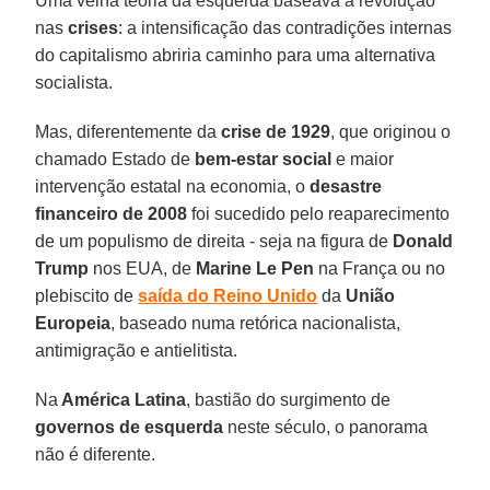
Uma velha teoria da esquerda baseava a revolução
nas
crises
: a intensificação das contradições internas
do capitalismo abriria caminho para uma alternativa
socialista.
Mas, diferentemente da
crise de 1929
, que originou o
chamado Estado de
bem-estar social
e maior
intervenção estatal na economia, o
desastre
financeiro de 2008
foi sucedido pelo reaparecimento
de um populismo de direita - seja na figura de
Donald
Trump
nos EUA, de
Marine Le Pen
na França ou no
plebiscito de
saída do Reino Unido
da
União
Europeia
, baseado numa retórica nacionalista,
antimigração e antielitista.
Na
América Latina
, bastião do surgimento de
governos de esquerda
neste século, o panorama
não é diferente.