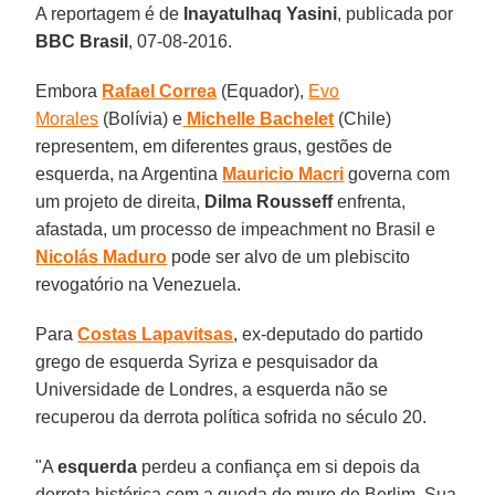
A reportagem é de
Inayatulhaq Yasini
, publicada por
BBC Brasil
, 07-08-2016.
Embora
Rafael Correa
(Equador),
Evo
Morales
(Bolívia) e
Michelle Bachelet
(Chile)
representem, em diferentes graus, gestões de
esquerda, na Argentina
Mauricio Macri
governa com
um projeto de direita,
Dilma Rousseff
enfrenta,
afastada, um processo de impeachment no Brasil e
Nicolás Maduro
pode ser alvo de um plebiscito
revogatório na Venezuela.
Para
Costas Lapavitsas
, ex-deputado do partido
grego de esquerda Syriza e pesquisador da
Universidade de Londres, a esquerda não se
recuperou da derrota política sofrida no século 20.
"A
esquerda
perdeu a confiança em si depois da
derrota histórica com a queda do muro de Berlim. Sua