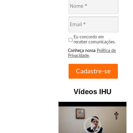
Eu concordo em
receber comunicações.
Conheça nossa
Política de
Privacidade
.
Vídeos IHU
play_circle_outline