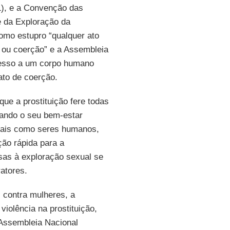
81), e a Convenção das
 da Exploração da
como estupro “qualquer ato
a ou coerção” e a Assembleia
cesso a um corpo humano
ato de coerção.
ue a prostituição fere todas
icando o seu bem-estar
ntais como seres humanos,
ão rápida para a
esas à exploração sexual se
ratores.
l contra mulheres, a
iolência na prostituição,
A Assembleia Nacional