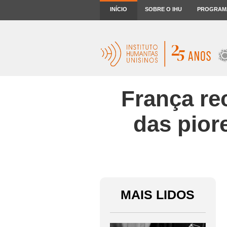
INÍCIO
SOBRE O IHU
PROGRAM
França re
das pior
MAIS LIDOS