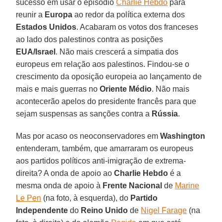
sucesso em usar o episódio
Charlie Hebdo
para
reunir a
Europa
ao redor da política externa dos
Estados Unidos
. Acabaram os votos dos franceses
ao lado dos palestinos contra as posições
EUA/Israel
. Não mais crescerá a simpatia dos
europeus em relação aos palestinos. Findou-se o
crescimento da oposição europeia ao lançamento de
mais e mais guerras no
Oriente Médio
. Não mais
acontecerão apelos do presidente francês para que
sejam suspensas as sanções contra a
Rússia
.
Mas por acaso os neoconservadores em
Washington
entenderam, também, que amarraram os europeus
aos partidos políticos anti-imigração de extrema-
direita? A onda de apoio ao
Charlie Hebdo
é a
mesma onda de apoio à
Frente Nacional
de
Marine
Le Pen
(na foto, à esquerda), do
Partido
Independente
do
Reino Unido
de
Nigel Farage
(na