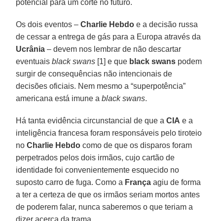
potencial para um corte no futuro.
Os dois eventos –
Charlie Hebdo
e a decisão russa
de cessar a entrega de gás para a Europa através da
Ucrânia
– devem nos lembrar de não descartar
eventuais
black swans
[1] e que
black swans
podem
surgir de consequências não intencionais de
decisões oficiais. Nem mesmo a “superpotência”
americana está imune a
black swans
.
Há tanta evidência circunstancial de que a
CIA
e a
inteligência francesa foram responsáveis pelo tiroteio
no
Charlie Hebdo
como de que os disparos foram
perpetrados pelos dois irmãos, cujo cartão de
identidade foi convenientemente esquecido no
suposto carro de fuga. Como a
França
agiu de forma
a ter a certeza de que os irmãos seriam mortos antes
de poderem falar, nunca saberemos o que teriam a
dizer acerca da trama.