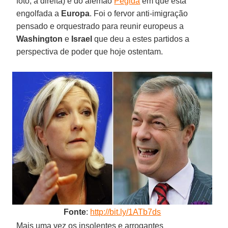
foto, à direita) e do alemão
Pegida
em que está
engolfada a
Europa
. Foi o fervor anti-imigração
pensado e orquestrado para reunir europeus a
Washington
e
Israel
que deu a estes partidos a
perspectiva de poder que hoje ostentam.
Fonte
:
http://bit.ly/1ATb7ds
Mais uma vez os insolentes e arrogantes