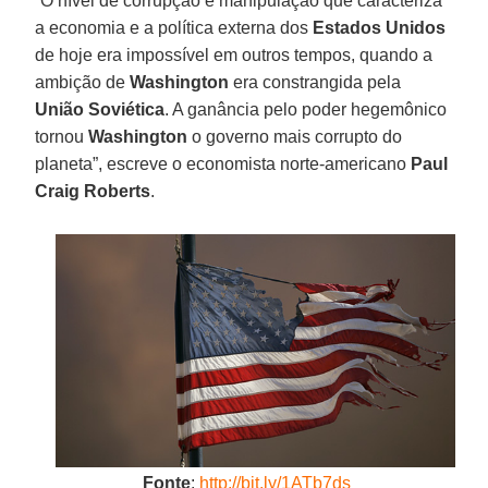
“O nível de corrupção e manipulação que caracteriza
a economia e a política externa dos
Estados Unidos
de hoje era impossível em outros tempos, quando a
ambição de
Washington
era constrangida pela
União Soviética
. A ganância pelo poder hegemônico
tornou
Washington
o governo mais corrupto do
planeta”, escreve o economista norte-americano
Paul
Craig Roberts
.
Fonte
:
http://bit.ly/1ATb7ds