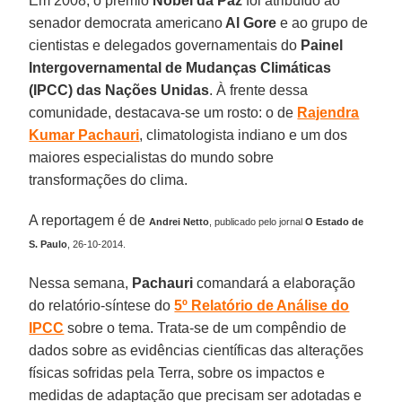
Em 2008, o prêmio
Nobel
da Paz
foi atribuído ao
senador democrata americano
Al Gore
e ao grupo de
cientistas e delegados governamentais do
Painel
Intergovernamental de Mudanças Climáticas
(IPCC) das Nações Unidas
. À frente dessa
comunidade, destacava-se um rosto: o de
Rajendra
Kumar Pachauri
, climatologista indiano e um dos
maiores especialistas do mundo sobre
transformações do clima.
A reportagem é de
Andrei Netto
, publicado pelo jornal
O Estado de
S. Paulo
, 26-10-2014.
Nessa semana,
Pachauri
comandará a elaboração
do relatório-síntese do
5º Relatório de Análise do
IPCC
sobre o tema. Trata-se de um compêndio de
dados sobre as evidências científicas das alterações
físicas sofridas pela Terra, sobre os impactos e
medidas de adaptação que precisam ser adotadas e