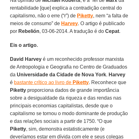
Na opinião de
Michael Roberts
, é a “lei de
Marx
da
rentabilidade [que] explica a contradição central do
capitalismo, não o erre (“r”) de
Piketty
, nem “a falta de
meios de consumo” de
Harvey
. O artigo é publicado
por
Rebelión
, 03-06-2014. A tradução é do
Cepat
.
Eis o artigo.
David Harvey
é um reconhecido professor marxista
de Antropologia e Geografia no Centro de Graduados
da
Universidade da Cidade de Nova York
.
Harvey
é
bastante crítico ao livro de
Piketty
. Reconhece que
Piketty
proporciona dados de grande importância
sobre a desigualdade da riqueza e das rendas nas
principais economias capitalistas, desde que o
capitalismo se tornou o modo dominante de produção
e das relações sociais a partir de 1750. “O que
Piketty
, sim, demonstra estatisticamente (e
deveríamos estar em dívida com ele e seus colegas