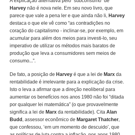
A explicação alternativa pelo “subconsumo” de
Harvey
não é nova nele. Em seu novo livro, que
parece que vale a pena ler e que ainda não li,
Harvey
destaca o que ele vê como “as contradições no
coração do capitalismo - inclinar-se, por exemplo, em
acumular para além dos meios para investi-lo, seu
imperativo de utilizar os métodos mais baratos de
produção que leva a consumidores sem meios de
consumo...”.
De fato, a posição de
Harvey
é que a lei de
Marx
da
rentabilidade é irrelevante para a explicação da crise.
Isto o leva a afirmar que a direção neoliberal para
aumentar os benefícios nos anos 1980 não foi “ditada
por qualquer lei matemática” (o que provavelmente
significa a lei de
Marx
da rentabilidade). Cita
Alan
Budd
, assessor econômico de
Margaret Thatcher
,
que confessou, ‘em um momento de descuido’, que
as políticas de luta contra a inflação, nos anos 1980,