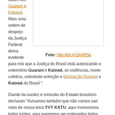
Guarani e
Kaiowá
.
Mais uma
ordem de
despejo
da Justiça
Federal
deixa
Foto:
http://
bit.ly/1fqWl5e
evidente
para nós que a Justiça do Brasil está autorizando o
extermínio
Guarani
e
Kaiowá
, as violências, morte
coletiva, sobretudo extinção e
dizimação Guarani
e
Kaiowá
do Brasil “.
Diante da surdez e omissão do Estado brasileiro
declaram ”Avisamos também que não vamos sair
mais de nossa terra
YVY KATU
, aqui morreremos
todos juntos, aqui queremos ser enterrados todos.