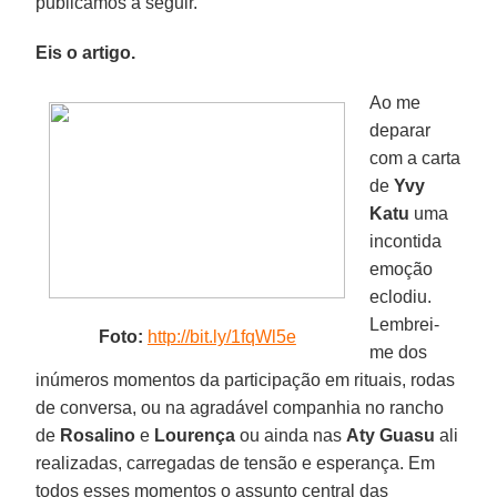
publicamos a seguir.
Eis o artigo.
Ao me
deparar
com a carta
de
Yvy
Katu
uma
incontida
emoção
eclodiu.
Lembrei-
Foto:
http://
bit.ly/1fqWl5e
me dos
inúmeros momentos da participação em rituais, rodas
de conversa, ou na agradável companhia no rancho
de
Rosalino
e
Lourença
ou ainda nas
Aty Guasu
ali
realizadas, carregadas de tensão e esperança. Em
todos esses momentos o assunto central das