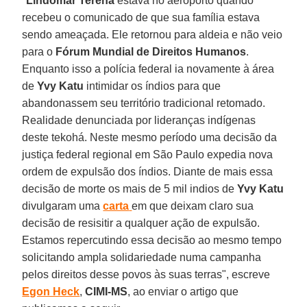
"
Lindomar Terena
estava no aeroporto quando
recebeu o comunicado de que sua família estava
sendo ameaçada. Ele retornou para aldeia e não veio
para o
Fórum Mundial de Direitos Humanos
.
Enquanto isso a polícia federal ia novamente à área
de
Yvy Katu
intimidar os índios para que
abandonassem seu território tradicional retomado.
Realidade denunciada por lideranças indígenas
deste tekohá. Neste mesmo período uma decisão da
justiça federal regional em São Paulo expedia nova
ordem de expulsão dos índios. Diante de mais essa
decisão de morte os mais de 5 mil indios de
Yvy Katu
divulgaram uma
carta
em que deixam claro sua
decisão de resisitir a qualquer ação de expulsão.
Estamos repercutindo essa decisão ao mesmo tempo
solicitando ampla solidariedade numa campanha
pelos direitos desse povos às suas terras", escreve
Egon Heck
,
CIMI-MS
, ao enviar o artigo que