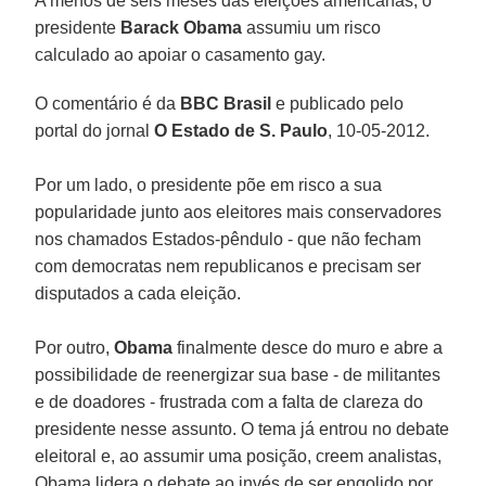
A menos de seis meses das eleições americanas, o
presidente
Barack Obama
assumiu um risco
calculado ao apoiar o casamento gay.
O comentário é da
BBC Brasil
e publicado pelo
portal do jornal
O Estado de S. Paulo
, 10-05-2012.
Por um lado, o presidente põe em risco a sua
popularidade junto aos eleitores mais conservadores
nos chamados Estados-pêndulo - que não fecham
com democratas nem republicanos e precisam ser
disputados a cada eleição.
Por outro,
Obama
finalmente desce do muro e abre a
possibilidade de reenergizar sua base - de militantes
e de doadores - frustrada com a falta de clareza do
presidente nesse assunto. O tema já entrou no debate
eleitoral e, ao assumir uma posição, creem analistas,
Obama lidera o debate ao invés de ser engolido por