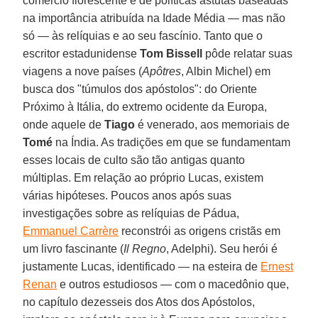
comércio florescente e de políticas astutas baseadas
na importância atribuída na Idade Média — mas não
só — às relíquias e ao seu fascínio. Tanto que o
escritor estadunidense
Tom Bissell
pôde relatar suas
viagens a nove países (
Apôtres
, Albin Michel) em
busca dos "túmulos dos apóstolos": do Oriente
Próximo à Itália, do extremo ocidente da Europa,
onde aquele de
Tiago
é venerado, aos memoriais de
Tomé
na Índia. As tradições em que se fundamentam
esses locais de culto são tão antigas quanto
múltiplas. Em relação ao próprio Lucas, existem
várias hipóteses. Poucos anos após suas
investigações sobre as relíquias de Pádua,
Emmanuel Carrère
reconstrói as origens cristãs em
um livro fascinante (
Il Regno
, Adelphi). Seu herói é
justamente Lucas, identificado — na esteira de
Ernest
Renan
e outros estudiosos — com o macedônio que,
no capítulo dezesseis dos Atos dos Apóstolos,