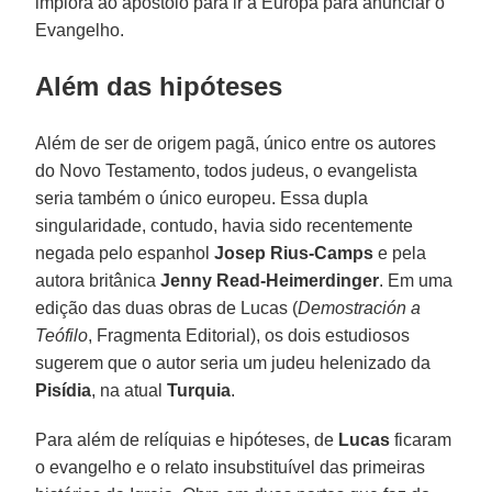
implora ao apóstolo para ir à Europa para anunciar o
Evangelho.
Além das hipóteses
Além de ser de origem pagã, único entre os autores
do Novo Testamento, todos judeus, o evangelista
seria também o único europeu. Essa dupla
singularidade, contudo, havia sido recentemente
negada pelo espanhol
Josep Rius-Camps
e pela
autora britânica
Jenny Read-Heimerdinger
. Em uma
edição das duas obras de Lucas (
Demostración a
Teófilo
, Fragmenta Editorial), os dois estudiosos
sugerem que o autor seria um judeu helenizado da
Pisídia
, na atual
Turquia
.
Para além de relíquias e hipóteses, de
Lucas
ficaram
o evangelho e o relato insubstituível das primeiras