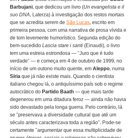
Barbujani
, que dedicou um livro (
Un evangelista e il
suo DNA
, Laterza) à investigação dos restos mortais
que se acredita serem de
São Lucas
, escrito em
primeira pessoa, com uma narrativa de prosa vívida e
de tom levemente humorístico. Segunda edição do
bem-sucedido
Lascia stare i santi
(Einaudi), o livro
tem uma estreia estrondosa — "Juro que é tudo
verdade" — e começa em 4 de outubro de 1999, no
início de um outono muito quente, em
Aleppo
, numa
Síria
que já não existe mais. Quando o cientista
italiano chegou lá, o antiquíssimo país sob o regime
autocrático do
Partido Baath
— que mais tarde
degenerou em uma ditadura feroz — ainda não havia
sido devastado pela longa guerra. Pelo contrário, lá
se "preservava a diversidade cultural que até um
século antes caracterizava toda a região". Pode-se
certamente "argumentar que essa multiplicidade de
grupos étnicos, sociais e religiosos não sobreviveu