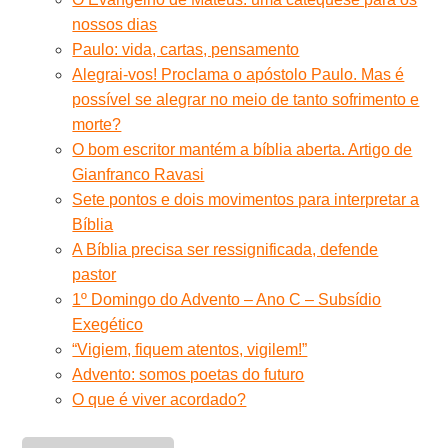
nossos dias
Paulo: vida, cartas, pensamento
Alegrai-vos! Proclama o apóstolo Paulo. Mas é
possível se alegrar no meio de tanto sofrimento e
morte?
O bom escritor mantém a bíblia aberta. Artigo de
Gianfranco Ravasi
Sete pontos e dois movimentos para interpretar a
Bíblia
A Bíblia precisa ser ressignificada, defende
pastor
1º Domingo do Advento – Ano C – Subsídio
Exegético
“Vigiem, fiquem atentos, vigilem!”
Advento: somos poetas do futuro
O que é viver acordado?