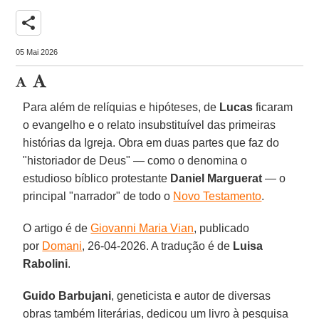
share
05 Mai 2026
Para além de relíquias e hipóteses, de
Lucas
ficaram
o evangelho e o relato insubstituível das primeiras
histórias da Igreja. Obra em duas partes que faz do
"historiador de Deus" — como o denomina o
estudioso bíblico protestante
Daniel Marguerat
— o
principal "narrador" de todo o
Novo Testamento
.
O artigo é de
Giovanni Maria Vian
, publicado
por
Domani
, 26-04-2026. A tradução é de
Luisa
Rabolini
.
Guido Barbujani
, geneticista e autor de diversas
obras também literárias, dedicou um livro à pesquisa