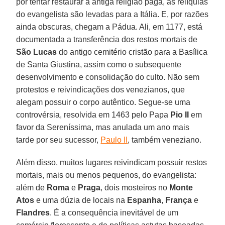
por tentar restaurar a antiga religião pagã, as relíquias
do evangelista são levadas para a Itália. E, por razões
ainda obscuras, chegam a Pádua. Ali, em 1177, está
documentada a transferência dos restos mortais de
São Lucas
do antigo cemitério cristão para a Basílica
de Santa Giustina, assim como o subsequente
desenvolvimento e consolidação do culto. Não sem
protestos e reivindicações dos venezianos, que
alegam possuir o corpo autêntico. Segue-se uma
controvérsia, resolvida em 1463 pelo Papa
Pio II
em
favor da Sereníssima, mas anulada um ano mais
tarde por seu sucessor,
Paulo II
, também veneziano.
Além disso, muitos lugares reivindicam possuir restos
mortais, mais ou menos pequenos, do evangelista:
além de
Roma
e
Praga
, dois mosteiros no
Monte
Atos
e uma dúzia de locais na
Espanha
,
França
e
Flandres
. É a consequência inevitável de um