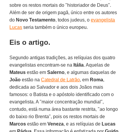
sobre os restos mortais do "historiador de Deus".
Além de ser de origem pagã, único entre os autores
do
Novo Testamento
, todos judeus, o
evangelista
Lucas
seria também o único europeu.
Eis o artigo.
Segundo antigas tradições, as relíquias dos quatro
evangelistas encontram-se na
Itália
. Aquelas de
Mateus
estão em
Salerno
, e algumas daquelas de
João
estão na
Catedral de Latrão
, em
Roma
,
dedicada ao Salvador e aos dois Joãos mais
famosos: o Batista e o apóstolo identificado com o
evangelista. A "maior concentração mundial",
contudo, está numa área bastante restrita, "ao longo
do baixo rio Brenta", pois os restos mortais de
Marcos
estão em
Veneza
, e as relíquias de
Lucas
em
Pádua
. Essa informação é enfatizada por
Guido