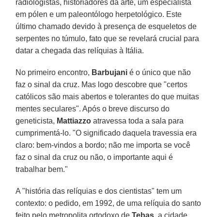
radiologistas, historiadores da arte, um especialista
em pólen e um paleontólogo herpetológico. Este
último chamado devido à presença de esqueletos de
serpentes no túmulo, fato que se revelará crucial para
datar a chegada das relíquias à Itália.
No primeiro encontro,
Barbujani
é o único que não
faz o sinal da cruz. Mas logo descobre que "certos
católicos são mais abertos e tolerantes do que muitas
mentes seculares". Após o breve discurso do
geneticista,
Mattiazzo
atravessa toda a sala para
cumprimentá-lo. "O significado daquela travessia era
claro: bem-vindos a bordo; não me importa se você
faz o sinal da cruz ou não, o importante aqui é
trabalhar bem."
A "história das relíquias e dos cientistas" tem um
contexto: o pedido, em 1992, de uma relíquia do santo
feito pelo metropolita ortodoxo de
Tebas
, a cidade