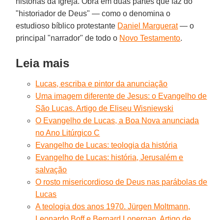
histórias da Igreja. Obra em duas partes que faz do
"historiador de Deus" — como o denomina o
estudioso bíblico protestante
Daniel Marguerat
— o
principal "narrador" de todo o
Novo Testamento
.
Leia mais
Lucas, escriba e pintor da anunciação
Uma imagem diferente de Jesus: o Evangelho de
São Lucas. Artigo de Eliseu Wisniewski
O Evangelho de Lucas, a Boa Nova anunciada
no Ano Litúrgico C
Evangelho de Lucas: teologia da história
Evangelho de Lucas: história, Jerusalém e
salvação
O rosto misericordioso de Deus nas parábolas de
Lucas
A teologia dos anos 1970. Jürgen Moltmann,
Leonardo Boff e Bernard Lonergan. Artigo de