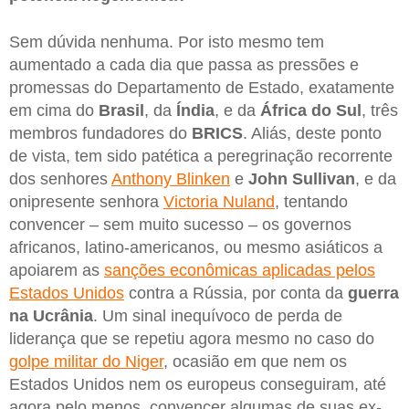
Sem dúvida nenhuma. Por isto mesmo tem
aumentado a cada dia que passa as pressões e
promessas do Departamento de Estado, exatamente
em cima do
Brasil
, da
Índia
, e da
África do Sul
, três
membros fundadores do
BRICS
. Aliás, deste ponto
de vista, tem sido patética a peregrinação recorrente
dos senhores
Anthony Blinken
e
John Sullivan
, e da
onipresente senhora
Victoria Nuland
, tentando
convencer – sem muito sucesso – os governos
africanos, latino-americanos, ou mesmo asiáticos a
apoiarem as
sanções econômicas aplicadas pelos
Estados Unidos
contra a Rússia, por conta da
guerra
na Ucrânia
. Um sinal inequívoco de perda de
liderança que se repetiu agora mesmo no caso do
golpe militar do Niger
, ocasião em que nem os
Estados Unidos nem os europeus conseguiram, até
agora pelo menos, convencer algumas de suas ex-