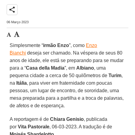
share
06 Março 2023
Simplesmente “
irmão Enzo
”, como
Enzo
Bianchi
deseja ser chamado. Na véspera de seus 80
anos de idade, ele está se preparando para se mudar
para a “
Casa della Madia
”, em
Albiano
, uma
pequena cidade a cerca de 50 quilômetros de
Turim
,
na
Itália
, para viver em fraternidade com poucas
pessoas, um lugar de encontro, de sororidade, uma
mesa preparada para a partilha e a troca de palavras,
de afetos e de esperança.
A reportagem é de
Chiara Genisio
, publicada
por
Vita Pastorale
, 06-03-2023. A tradução é de
Moisés Sbardelotto
.