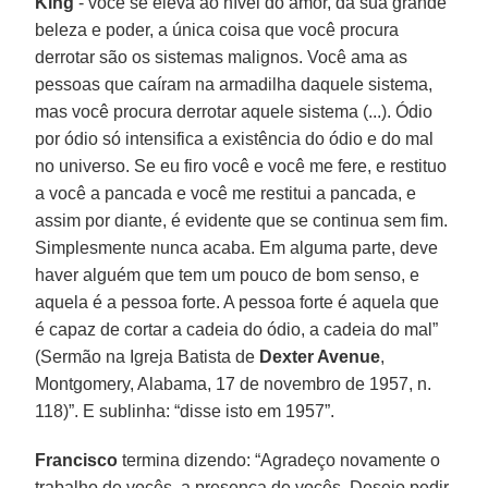
King
- você se eleva ao nível do amor, da sua grande
beleza e poder, a única coisa que você procura
derrotar são os sistemas malignos. Você ama as
pessoas que caíram na armadilha daquele sistema,
mas você procura derrotar aquele sistema (...). Ódio
por ódio só intensifica a existência do ódio e do mal
no universo. Se eu firo você e você me fere, e restituo
a você a pancada e você me restitui a pancada, e
assim por diante, é evidente que se continua sem fim.
Simplesmente nunca acaba. Em alguma parte, deve
haver alguém que tem um pouco de bom senso, e
aquela é a pessoa forte. A pessoa forte é aquela que
é capaz de cortar a cadeia do ódio, a cadeia do mal”
(Sermão na Igreja Batista de
Dexter Avenue
,
Montgomery, Alabama, 17 de novembro de 1957, n.
118)”. E sublinha: “disse isto em 1957”.
Francisco
termina dizendo: “Agradeço novamente o
trabalho de vocês, a presença de vocês. Desejo pedir